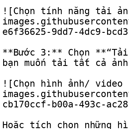
![Chọn tính năng tải ản
images.githubuserconten
e6f36625-9dd7-4dc9-bcd3
**Bước 3:** Chọn **“Tải
bạn muốn tải tất cả ảnh
![Chọn hình ảnh/ video 
images.githubuserconten
cb170ccf-b00a-493c-ac28
Hoặc tích chọn những hì