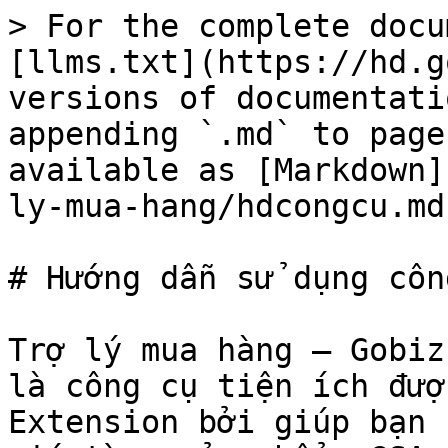
> For the complete docu
[llms.txt](https://hd.g
versions of documentati
appending `.md` to page
available as [Markdown]
ly-mua-hang/hdcongcu.md)
# Hướng dẫn sử dụng công
Trợ lý mua hàng – Gobiz
là công cụ tiện ích đượ
Extension bởi giúp bạn 