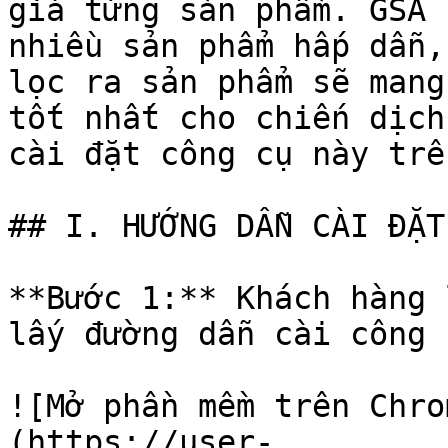
giá từng sản phẩm. GSA 
nhiều sản phẩm hấp dẫn,
lọc ra sản phẩm sẽ mang
tốt nhất cho chiến dịch
cài đặt công cụ này trê
## I. HƯỚNG DẪN CÀI ĐẶT
**Bước 1:** Khách hàng 
lấy đường dẫn cài công c
![Mở phần mềm trên Chro
(https://user-