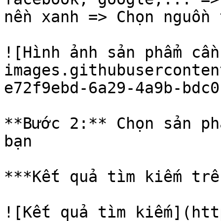
nền xanh => Chọn nguồn 
![Hình ảnh sản phẩm cần
images.githubuserconten
e72f9ebd-6a29-4a9b-bdc0
**Bước 2:** Chọn sản ph
bạn

***Kết quả tìm kiếm trê
![Kết quả tìm kiếm](htt