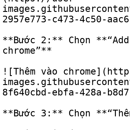
images.githubuserconten
2957e773-c473-4c50-aac6
**Bước 2:** Chọn **“Add
chrome”**

![Thêm vào chrome](http
images.githubuserconten
8f640cbd-ebfa-428a-b8d7
**Bước 3:** Chọn **“Thê