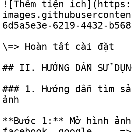
![Thêm tiện ích](https:
images.githubuserconten
6d5a5e3e-6219-4432-b568
\=> Hoàn tất cài đặt

## II. HƯỚNG DẪN SỬ DỤN
### 1. Hướng dẫn tìm sả
ảnh

**Bước 1:** Mở hình ảnh
facebook, google,... =>