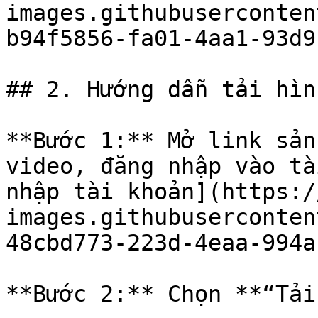
images.githubuserconten
b94f5856-fa01-4aa1-93d9
## 2. Hướng dẫn tải hìn
**Bước 1:** Mở link sản
video, đăng nhập vào tà
nhập tài khoản](https:/
images.githubuserconten
48cbd773-223d-4eaa-994a
**Bước 2:** Chọn **“Tải