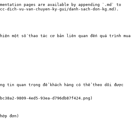
mentation pages are available by appending `.md` to 
cc-dich-vu-van-chuyen-ky-gui/danh-sach-don-kg.md).

hiện một số thao tác cơ bản liên quan đến quá trình mua 
ng tin quan trọng để khách hàng có thể theo dõi được 
bc38a2-9809-4ed5-93ea-d796db87f424.png)

hớp đơn)
