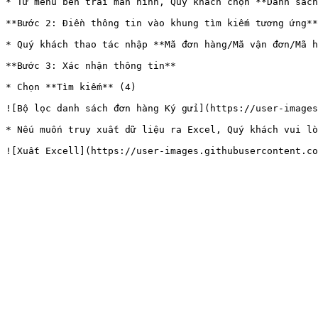
* Từ menu bên trái màn hình, Quý khách chọn **Danh sách
**Bước 2: Điền thông tin vào khung tìm kiếm tương ứng**

* Quý khách thao tác nhập **Mã đơn hàng/Mã vận đơn/Mã h
**Bước 3: Xác nhận thông tin**

* Chọn **Tìm kiếm** (4)

![Bộ lọc danh sách đơn hàng Ký gửi](https://user-images
* Nếu muốn truy xuất dữ liệu ra Excel, Quý khách vui lò