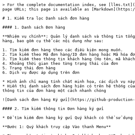
> For the complete documentation index, see [llms.txt](
page URLs; this page is available as [Markdown](https:/
# 1. Kiểm tra lọc Danh sách đơn hàng

#### 1. Danh sách Đơn hàng

**Nhiệm vụ chính**: Quản lý danh sách và thông tin tổng
hàng, bao gồm cụ thể các nội dung như sau:

1. Tìm kiếm đơn hàng theo các điều kiện mong muốn.

2. Tìm kiếm theo Mã đơn hàng/ID đơn hàng hoặc Mã hóa đơ
3. Tìm kiếm theo thông tin khách hàng (Họ tên, mã khách
4. Khoảng thời gian theo từng trạng thái của đơn

5. Trạng thái đơn hàng

6. Dịch vụ được áp dụng trên đơn

* Hình ảnh chỉ mang tính chất minh họa, các dịch vụ này
* Hiển thị danh sách đơn hàng hiện có trên hệ thống của
thông tin của đơn hàng một cách nhanh chóng

![Danh sách đơn hàng Ký gửi](https://github-production-
#### 2. Tìm kiếm thông tin Đơn hàng ký gửi

* Để tìm kiếm đơn hàng ký gửi Quý khách có thể sử dụng 
**Bước 1: Quý khách truy cập Vào thanh Menu**
