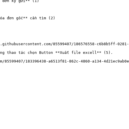
 đơn ký gửi** (1)

óa đơn gốc** cần tìm (2)

.githubusercontent.com/85599407/186576558-c6b8b5ff-0281-
ng thao tác chọn Button **Xuất file excell** (5).
