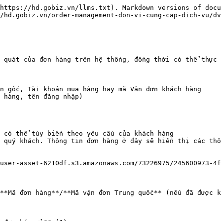
https://hd.gobiz.vn/llms.txt). Markdown versions of docu
/hd.gobiz.vn/order-management-don-vi-cung-cap-dich-vu/dv
 quát của đơn hàng trên hệ thống, đồng thời có thể thực 
n gốc, Tài khoản mua hàng hay mã Vận đơn khách hàng

 hàng, tên đăng nhập)

 có thể tùy biến theo yêu cầu của khách hàng

 quý khách. Thông tin đơn hàng ở đây sẽ hiển thị các thô
user-asset-6210df.s3.amazonaws.com/73226975/245600973-4f
**Mã đơn hàng**/**Mã vận đơn Trung quốc** (nếu đã được k