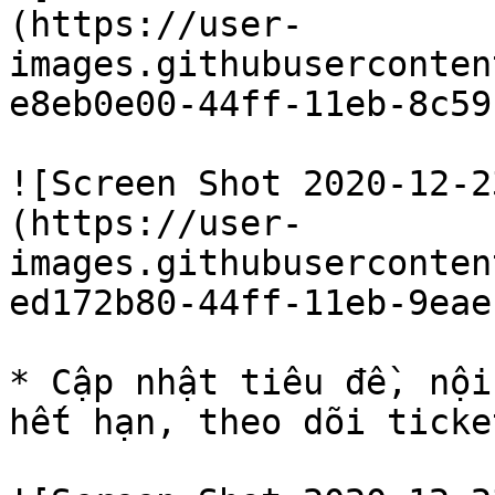
(https://user-
images.githubuserconten
e8eb0e00-44ff-11eb-8c59
![Screen Shot 2020-12-2
(https://user-
images.githubuserconten
ed172b80-44ff-11eb-9eae
* Cập nhật tiêu đề, nội
hết hạn, theo dõi ticket