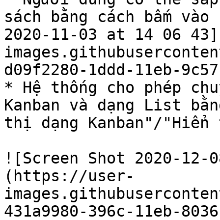
sách bằng cách bấm vào 
2020-11-03 at 14 06 43]
images.githubuserconten
d09f2280-1ddd-11eb-9c57
* Hệ thống cho phép chu
Kanban và dạng List bằn
thị dạng Kanban"/"Hiển 
![Screen Shot 2020-12-0
(https://user-
images.githubuserconten
431a9980-396c-11eb-8036