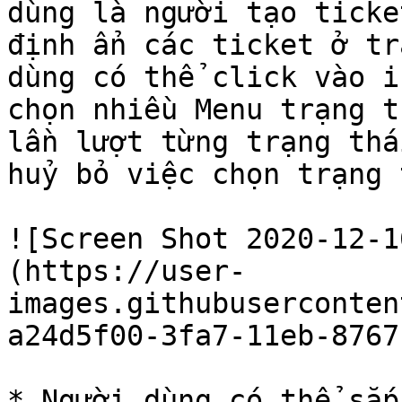
dùng là người tạo ticke
định ẩn các ticket ở tr
dùng có thể click vào i
chọn nhiều Menu trạng t
lần lượt từng trạng thá
huỷ bỏ việc chọn trạng 
![Screen Shot 2020-12-1
(https://user-
images.githubuserconten
a24d5f00-3fa7-11eb-8767
* Người dùng có thể sắp