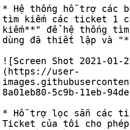
* Hệ thống hỗ trợ các b
tìm kiếm các ticket 1 c
kiếm**" để hệ thống tìm
dùng đã thiết lập và "*
![Screen Shot 2021-01-2
(https://user-
images.githubuserconten
8a01eb80-5c9b-11eb-94de
* Hỗ trợ lọc sẵn các ti
Ticket của tôi cho phép