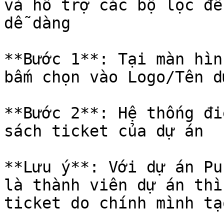
và hỗ trợ các bộ lọc để
dễ dàng

**Bước 1**: Tại màn hìn
bấm chọn vào Logo/Tên d
**Bước 2**: Hệ thống đi
sách ticket của dự án

**Lưu ý**: Với dự án Pu
là thành viên dự án thì
ticket do chính mình tạo