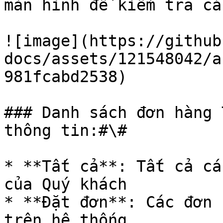
màn hình để kiểm tra cá
![image](https://github
docs/assets/121548042/a
981fcabd2538)

### Danh sách đơn hàng 
thông tin:#\#

* **Tất cả**: Tất cả cá
của Quý khách

* **Đặt đơn**: Các đơn 
trên hệ thống
