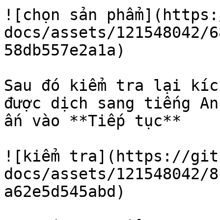
![chọn sản phẩm](https:
docs/assets/121548042/6
58db557e2a1a)

Sau đó kiểm tra lại kíc
được dịch sang tiếng An
ấn vào **Tiếp tục**

![kiểm tra](https://git
docs/assets/121548042/8
a62e5d545abd)
