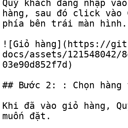
Quý khách đăng nhập vào
hàng, sau đó click vào 
phía bên trái màn hình.

![Giỏ hàng](https://git
docs/assets/121548042/8
03e90d852f7d)

## Bước 2: : Chọn hàng 
Khi đã vào giỏ hàng, Qu
muốn đặt.
