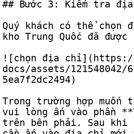
## Bước 3: Kiểm tra địa
Quý khách có thể chọn đ
kho Trung Quốc đã được 
![chọn địa chỉ](https:/
docs/assets/121548042/6
5ea7f2dc2494)

Trong trường hợp muốn t
vui lòng ấn vào phần **
trên bên phải. Sau khi 
cần ấn vào địa chỉ mới 