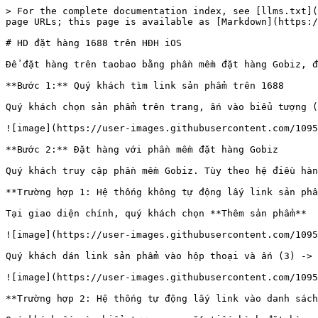
> For the complete documentation index, see [llms.txt](
page URLs; this page is available as [Markdown](https:/
# HD đặt hàng 1688 trên HĐH iOS

Để đặt hàng trên taobao bằng phần mềm đặt hàng Gobiz, đ
**Bước 1:** Quý khách tìm link sản phẩm trên 1688

Quý khách chọn sản phẩm trên trang, ấn vào biểu tượng (
![image](https://user-images.githubusercontent.com/1095
**Bước 2:** Đặt hàng với phần mềm đặt hàng Gobiz

Quý khách truy cập phần mềm Gobiz. Tùy theo hệ điều hàn
**Trường hợp 1: Hệ thống không tự động lấy link sản phẩ
Tại giao diện chính, quý khách chọn **Thêm sản phẩm**

![image](https://user-images.githubusercontent.com/1095
Quý khách dán link sản phẩm vào hộp thoại và ấn (3) -> 
![image](https://user-images.githubusercontent.com/1095
**Trường hợp 2: Hệ thống tự động lấy link vào danh sách