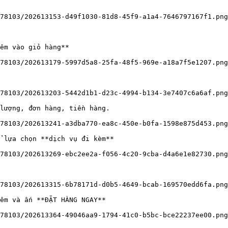
78103/202613153-d49f1030-81d8-45f9-a1a4-7646797167f1.png
êm vào giỏ hàng**

78103/202613179-5997d5a8-25fa-48f5-969e-a18a7f5e1207.png
78103/202613203-5442d1b1-d23c-4994-b134-3e7407c6a6af.png
lượng, đơn hàng, tiền hàng.

78103/202613241-a3dba770-ea8c-450e-b0fa-1598e875d453.png
 lựa chọn **dịch vụ đi kèm**

78103/202613269-ebc2ee2a-f056-4c20-9cba-d4a6e1e82730.png
78103/202613315-6b78171d-d0b5-4649-bcab-169570edd6fa.png
êm và ấn **ĐẶT HÀNG NGAY**

78103/202613364-49046aa9-1794-41c0-b5bc-bce22237ee00.png