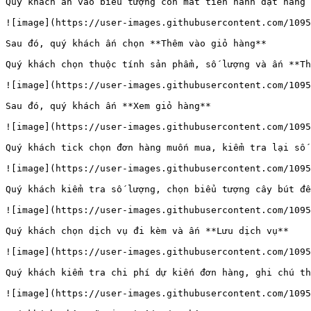
Quý khách ấn vào biểu tượng con mắt tiến hành đặt hàng

![image](https://user-images.githubusercontent.com/1095
Sau đó, quý khách ấn chọn **Thêm vào giỏ hàng**

Quý khách chọn thuộc tính sản phẩm, số lượng và ấn **Th
![image](https://user-images.githubusercontent.com/1095
Sau đó, quý khách ấn **Xem giỏ hàng**

![image](https://user-images.githubusercontent.com/1095
Quý khách tick chọn đơn hàng muốn mua, kiểm tra lại số 
![image](https://user-images.githubusercontent.com/1095
Quý khách kiểm tra số lượng, chọn biểu tượng cây bút để
![image](https://user-images.githubusercontent.com/1095
Quý khách chọn dịch vụ đi kèm và ấn **Lưu dịch vụ**

![image](https://user-images.githubusercontent.com/1095
Quý khách kiểm tra chi phí dự kiến đơn hàng, ghi chú th
![image](https://user-images.githubusercontent.com/1095