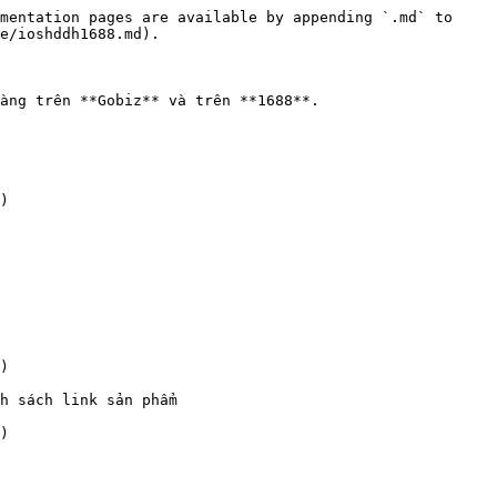
mentation pages are available by appending `.md` to 
e/ioshddh1688.md).

àng trên **Gobiz** và trên **1688**.

)

)

h sách link sản phẩm

)
