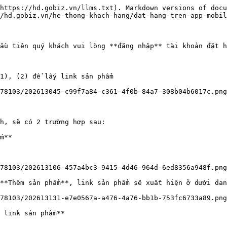
https://hd.gobiz.vn/llms.txt). Markdown versions of docu
/hd.gobiz.vn/he-thong-khach-hang/dat-hang-tren-app-mobil
ầu tiên quý khách vui lòng **đăng nhập** tài khoản đặt h
1), (2) để lấy link sản phẩm

78103/202613045-c99f7a84-c361-4f0b-84a7-308b04b6017c.png
h, sẽ có 2 trường hợp sau:

m**

78103/202613106-457a4bc3-9415-4d46-964d-6ed8356a948f.png
**Thêm sản phẩm**, link sản phẩm sẽ xuất hiện ở dưới dan
78103/202613131-e7e0567a-a476-4a76-bb1b-753fc6733a89.png
 link sản phẩm**
