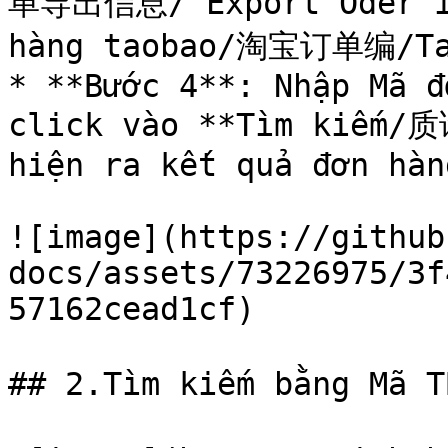
单导出信息/ Export Oder inf
hàng taobao/淘宝订单编/Tao
* **Bước 4**: Nhập Mã đ
click vào **Tìm kiếm/质
hiện ra kết quả đơn hàn
![image](https://github
docs/assets/73226975/3f
57162cead1cf)

## 2.Tìm kiếm bằng Mã 