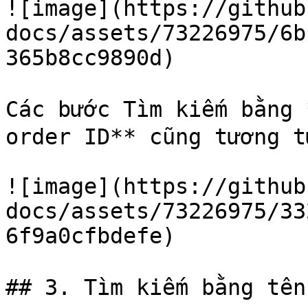
![image](https://github
docs/assets/73226975/6b
365b8cc9890d)

Các bước Tìm kiếm bằng
order ID** cũng tương t
![image](https://github
docs/assets/73226975/33
6f9a0cfbdefe)

## 3. Tìm kiếm bằng tê