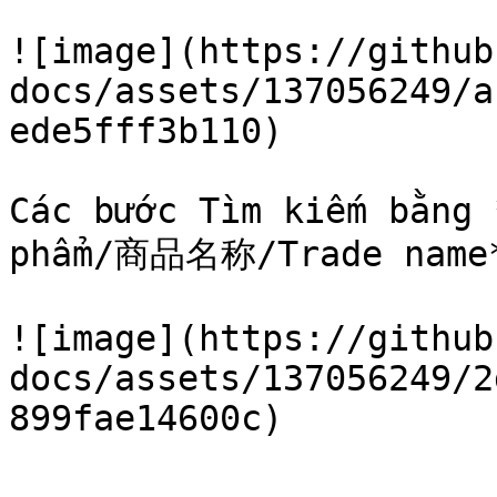
![image](https://github
docs/assets/137056249/a
ede5fff3b110)

Các bước Tìm kiếm bằng 
phẩm/商品名称/Trade name**
![image](https://github
docs/assets/137056249/2