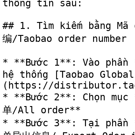
thông tin sau:

## 1. Tìm kiếm bằng M
编/Taobao order number

* **Bước 1**: Vào phần
hệ thống [Taobao Global
(https://distributor.ta
* **Bước 2**: Chọn mục
单/All order**

* **Bước 3**: Tại phần