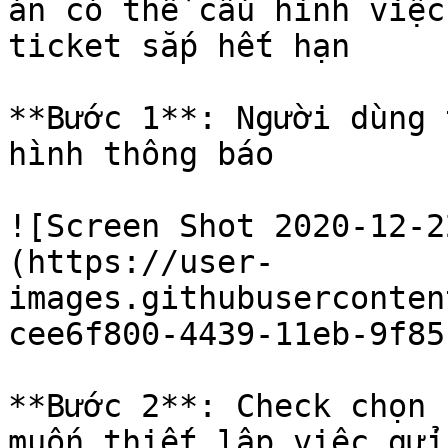
án có thể cấu hình việc
ticket sắp hết hạn

**Bước 1**: Người dùng 
hình thông báo

![Screen Shot 2020-12-2
(https://user-
images.githubuserconten
cee6f800-4439-11eb-9f85
**Bước 2**: Check chọn 
muốn thiết lập việc gửi