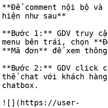
**Để comment nội bộ và 
hiện như sau**

**Bước 1:** GDV truy cậ
menu bên trái, chọn **Đ
**Mã đơn** để xem thông
**Bước 2:** GDV click c
thể chat với khách hàng
chatbox.

![](https://user-