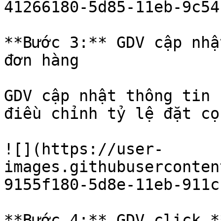
41266180-5d85-11eb-9c54
**Bước 3:** GDV cập nhậ
đơn hàng

GDV cập nhật thông tin 
điều chỉnh tỷ lệ đặt cọ
![](https://user-
images.githubuserconten
9155f180-5d8e-11eb-911c
**Bước 4:** GDV click *