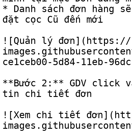
* Danh sách đơn hàng sẽ
đặt cọc Cũ đến mới

![Quản lý đơn](https://
images.githubuserconten
ce1ceb00-5d84-11eb-96dc
**Bước 2:** GDV click v
tin chi tiết đơn

![Xem chi tiết đơn](htt
images.githubuserconten