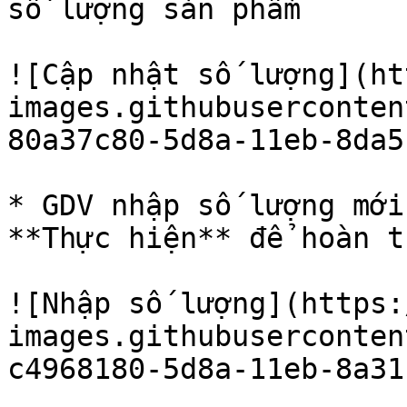
số lượng sản phẩm

![Cập nhật số lượng](ht
images.githubuserconten
80a37c80-5d8a-11eb-8da5
* GDV nhập số lượng mới
**Thực hiện** để hoàn t
![Nhập số lượng](https:
images.githubuserconten
c4968180-5d8a-11eb-8a31