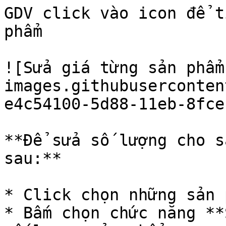
GDV click vào icon để t
phẩm

![Sửa giá từng sản phẩm
images.githubuserconten
e4c54100-5d88-11eb-8fce
**Để sửa số lượng cho s
sau:**

* Click chọn những sản 
* Bấm chọn chức năng **