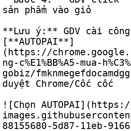
sản phẩm vào giỏ

**Lưu ý:** GDV cài công
[**AUTOPAI**]
(https://chrome.google.
ng-c%E1%BB%A5-mua-h%C3%
gobiz/fmknmegefdocamdgg
duyệt Chrome/Cốc cốc

![Chọn AUTOPAI](https:/
images.githubuserconten
88155680-5d87-11eb-9166