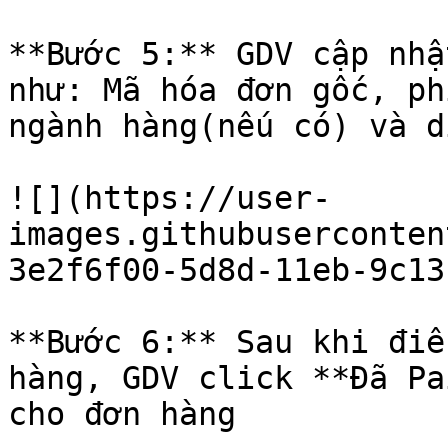
**Bước 5:** GDV cập nhậ
như: Mã hóa đơn gốc, ph
ngành hàng(nếu có) và d
![](https://user-
images.githubuserconten
3e2f6f00-5d8d-11eb-9c13
**Bước 6:** Sau khi điề
hàng, GDV click **Đã Pa
cho đơn hàng
