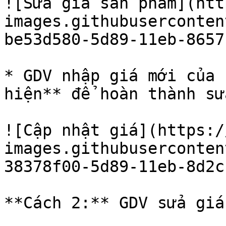
![Sửa giá sản phẩm](htt
images.githubuserconten
be53d580-5d89-11eb-8657
* GDV nhập giá mới của 
hiện** để hoàn thành sử
![Cập nhật giá](https:/
images.githubuserconten
38378f00-5d89-11eb-8d2c
**Cách 2:** GDV sửa giá