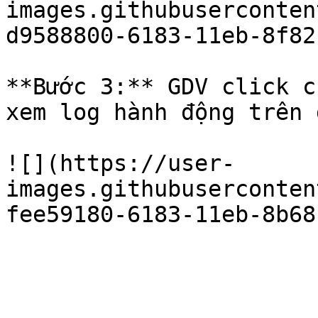
images.githubuserconten
d9588800-6183-11eb-8f82
**Bước 3:** GDV click c
xem log hành động trên 
![](https://user-
images.githubuserconten