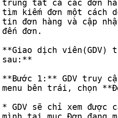
trung tất cả các đơn hà
tìm kiếm đơn một cách d
tin đơn hàng và cập nhậ
đến đơn.

**Giao dịch viên(GDV) t
sau:**

**Bước 1:** GDV truy cậ
menu bên trái, chọn **Đ
* GDV sẽ chỉ xem được c
mình tại mục Đơn đang mu