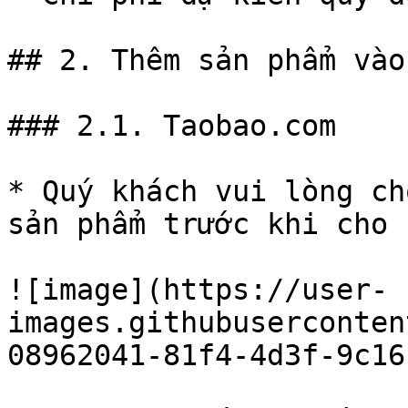
## 2. Thêm sản phẩm vào
### 2.1. Taobao.com

* Quý khách vui lòng ch
sản phẩm trước khi cho 
![image](https://user-
images.githubuserconten
08962041-81f4-4d3f-9c16