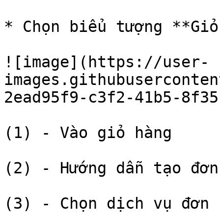
* Chọn biểu tượng **Giỏ
![image](https://user-
images.githubuserconten
2ead95f9-c3f2-41b5-8f35
(1) - Vào giỏ hàng

(2) - Hướng dẫn tạo đơn
(3) - Chọn dịch vụ đơn 