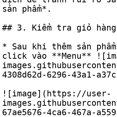
sản phẩm*.

## 3. Kiểm tra giỏ hàng

* Sau khi thêm sản phẩm
click vào **Menu** ![im
images.githubuserconten
4308d62d-6296-43a1-a37c
![image](https://user-
images.githubuserconten
67ae5676-4ca6-467a-a559