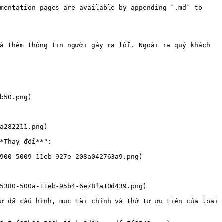
mentation pages are available by appending `.md` to 
à thêm thông tin người gây ra lỗi. Ngoài ra quý khách 
b50.png)

a282211.png)

*Thay đổi**":

900-5009-11eb-927e-208a042763a9.png)

5380-500a-11eb-95b4-6e78fa10d439.png)

ư đã cấu hình, mục tài chính và thứ tự ưu tiên của loại 