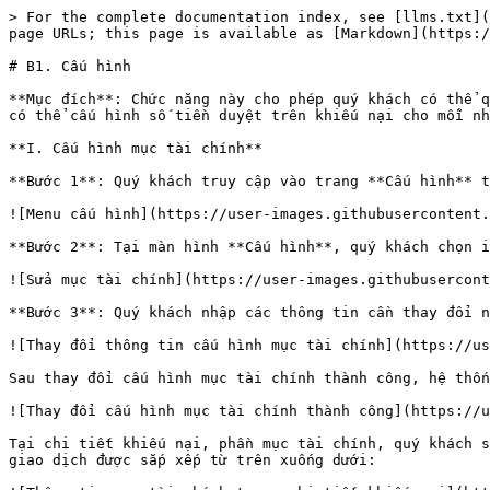
> For the complete documentation index, see [llms.txt](
page URLs; this page is available as [Markdown](https:/
# B1. Cấu hình

**Mục đích**: Chức năng này cho phép quý khách có thể q
có thể cấu hình số tiền duyệt trên khiếu nại cho mỗi nh
**I. Cấu hình mục tài chính**

**Bước 1**: Quý khách truy cập vào trang **Cấu hình** t
![Menu cấu hình](https://user-images.githubusercontent.
**Bước 2**: Tại màn hình **Cấu hình**, quý khách chọn i
![Sửa mục tài chính](https://user-images.githubusercont
**Bước 3**: Quý khách nhập các thông tin cần thay đổi n
![Thay đổi thông tin cấu hình mục tài chính](https://us
Sau thay đổi cấu hình mục tài chính thành công, hệ thốn
![Thay đổi cấu hình mục tài chính thành công](https://u
Tại chi tiết khiếu nại, phần mục tài chính, quý khách s
giao dịch được sắp xếp từ trên xuống dưới:
