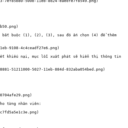
3-7ef85b80-500b-11eb-8d24-eaedfe7f8549.png)

b50.png)

 bắt buộc (1), (2), (3), sau đó ấn chọn (4) để thêm 
1eb-9108-4c4ceadf27e6.png)

ết khiếu nại, mục lỗi xuất phát sẽ hiển thị thông tin 
8881-51211000-5027-11eb-884d-832aba054bed.png)

0704afe29.png)

ho từng nhân viên:

c7fd5a5e1c3e.png)
