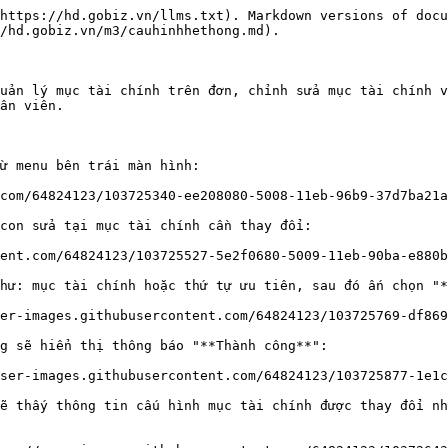
https://hd.gobiz.vn/llms.txt). Markdown versions of docu
/hd.gobiz.vn/m3/cauhinhhethong.md).

uản lý mục tài chính trên đơn, chỉnh sửa mục tài chính v
ân viên.

ừ menu bên trái màn hình:

com/64824123/103725340-ee208080-5008-11eb-96b9-37d7ba21a
con sửa tại mục tài chính cần thay đổi:

ent.com/64824123/103725527-5e2f0680-5009-11eb-90ba-e880b
hư: mục tài chính hoặc thứ tự ưu tiên, sau đó ấn chọn "*
er-images.githubusercontent.com/64824123/103725769-df869
g sẽ hiển thị thông báo "**Thành công**":

ser-images.githubusercontent.com/64824123/103725877-1e1c
ẽ thấy thông tin cấu hình mục tài chính được thay đổi nh