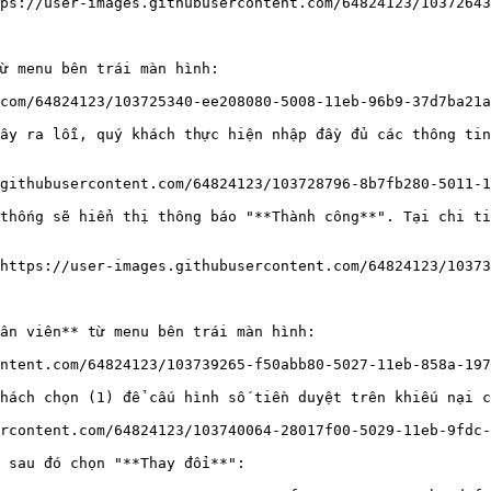
ps://user-images.githubusercontent.com/64824123/10372643
ừ menu bên trái màn hình:

com/64824123/103725340-ee208080-5008-11eb-96b9-37d7ba21a
ây ra lỗi, quý khách thực hiện nhập đầy đủ các thông tin
githubusercontent.com/64824123/103728796-8b7fb280-5011-1
thống sẽ hiển thị thông báo "**Thành công**". Tại chi ti
https://user-images.githubusercontent.com/64824123/10373
ân viên** từ menu bên trái màn hình:

ntent.com/64824123/103739265-f50abb80-5027-11eb-858a-197
hách chọn (1) để cấu hình số tiền duyệt trên khiếu nại c
rcontent.com/64824123/103740064-28017f00-5029-11eb-9fdc-
 sau đó chọn "**Thay đổi**":
