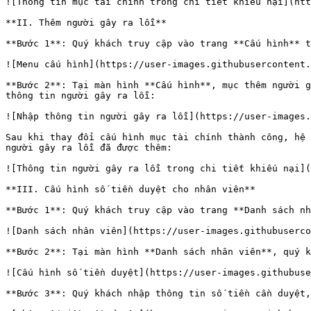
![Thông tin mục tài chính trong chi tiết khiếu nại](htt
**II. Thêm người gây ra lỗi**

**Bước 1**: Quý khách truy cập vào trang **Cấu hình** t
![Menu cấu hình](https://user-images.githubusercontent.
**Bước 2**: Tại màn hình **Cấu hình**, mục thêm người g
thông tin người gây ra lỗi:

![Nhập thông tin người gây ra lỗi](https://user-images.
Sau khi thay đổi cấu hình mục tài chính thành công, hệ 
người gây ra lỗi đã được thêm:

![Thông tin người gây ra lỗi trong chi tiết khiếu nại](
**III. Cấu hình số tiền duyệt cho nhân viên**

**Bước 1**: Quý khách truy cập vào trang **Danh sách nh
![Danh sách nhân viên](https://user-images.githubuserco
**Bước 2**: Tại màn hình **Danh sách nhân viên**, quý k
![Cấu hình số tiền duyệt](https://user-images.githubuse
**Bước 3**: Quý khách nhập thông tin số tiền cần duyệt,