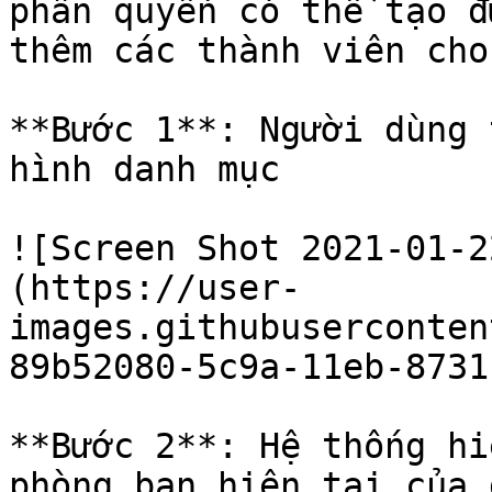
phân quyền có thể tạo đ
thêm các thành viên cho
**Bước 1**: Người dùng 
hình danh mục

![Screen Shot 2021-01-2
(https://user-
images.githubuserconten
89b52080-5c9a-11eb-8731
**Bước 2**: Hệ thống hi
phòng ban hiện tại của 