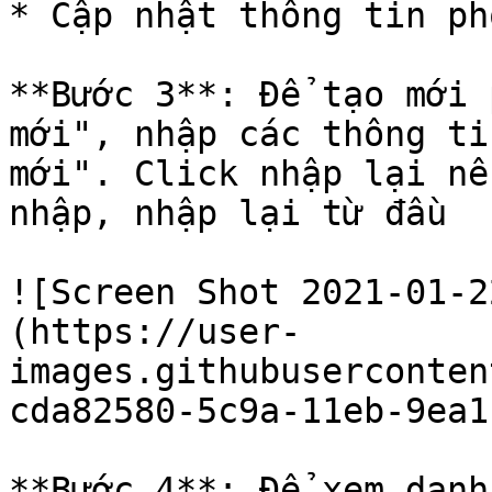
* Cập nhật thông tin ph
**Bước 3**: Để tạo mới 
mới", nhập các thông ti
mới". Click nhập lại nế
nhập, nhập lại từ đầu

![Screen Shot 2021-01-2
(https://user-
images.githubuserconten
cda82580-5c9a-11eb-9ea1
**Bước 4**: Để xem danh