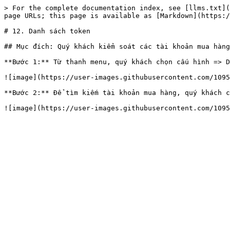
> For the complete documentation index, see [llms.txt](
page URLs; this page is available as [Markdown](https:/
# 12. Danh sách token

## Mục đích: Quý khách kiểm soát các tài khoản mua hàng
**Bước 1:** Từ thanh menu, quý khách chọn cấu hình => D
![image](https://user-images.githubusercontent.com/1095
**Bước 2:** Để tìm kiếm tài khoản mua hàng, quý khách c