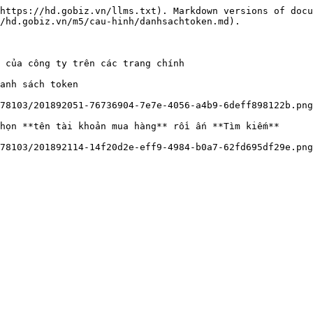
https://hd.gobiz.vn/llms.txt). Markdown versions of docu
/hd.gobiz.vn/m5/cau-hinh/danhsachtoken.md).

 của công ty trên các trang chính

anh sách token

78103/201892051-76736904-7e7e-4056-a4b9-6deff898122b.png
họn **tên tài khoản mua hàng** rồi ấn **Tìm kiếm**
