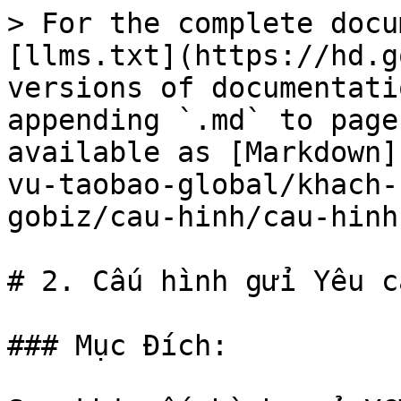
> For the complete docu
[llms.txt](https://hd.g
versions of documentati
appending `.md` to page
available as [Markdown]
vu-taobao-global/khach-
gobiz/cau-hinh/cau-hinh
# 2. Cấu hình gửi Yêu c
### Mục Đích:
