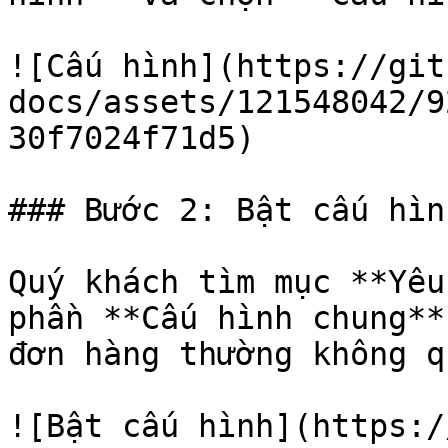
![Cấu hình](https://git
docs/assets/121548042/9
30f7024f71d5)

### Bước 2: Bật cấu hìn
Quý khách tìm mục **Yêu
phần **Cấu hình chung**
đơn hàng thường không q
![Bật cấu hình](https:/