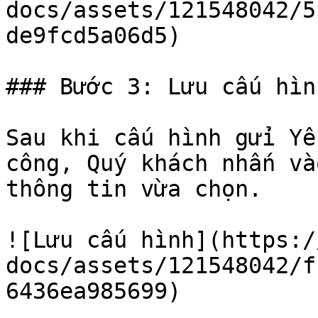
docs/assets/121548042/5
de9fcd5a06d5)

### Bước 3: Lưu cấu hình
Sau khi cấu hình gửi Yê
công, Quý khách nhấn và
thông tin vừa chọn.

![Lưu cấu hình](https:/
docs/assets/121548042/f
6436ea985699)
