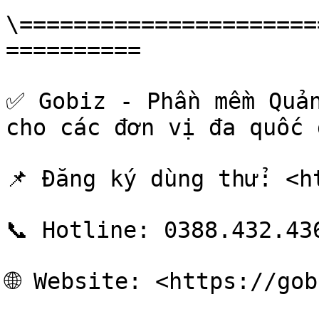
\======================
==========

✅ Gobiz - Phần mềm Quản
cho các đơn vị đa quốc g
📌 Đăng ký dùng thử: <h
📞 Hotline: 0388.432.436