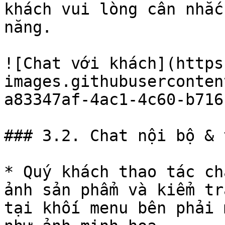
khách vui lòng cân nhắc
năng.

![Chat với khách](https
images.githubuserconten
a83347af-4ac1-4c60-b716
### 3.2. Chat nội bộ & 
* Quý khách thao tác ch
ảnh sản phẩm và kiểm tr
tại khối menu bên phải 