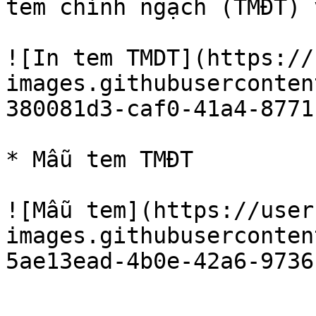
tem chính ngạch (TMĐT) 
![In tem TMDT](https://
images.githubuserconten
380081d3-caf0-41a4-8771
* Mẫu tem TMĐT

![Mẫu tem](https://user
images.githubuserconten