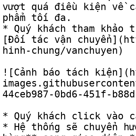
vượt quá điều kiện về c
phẩm tối đa.

* Quý khách tham khảo t
[Đối tác vận chuyển](ht
hinh-chung/vanchuyen)

![Cảnh báo tách kiện](h
images.githubuserconten
44ceb987-0bd6-451f-b88d
* Quý khách click vào c
* Hệ thống sẽ chuyển hư