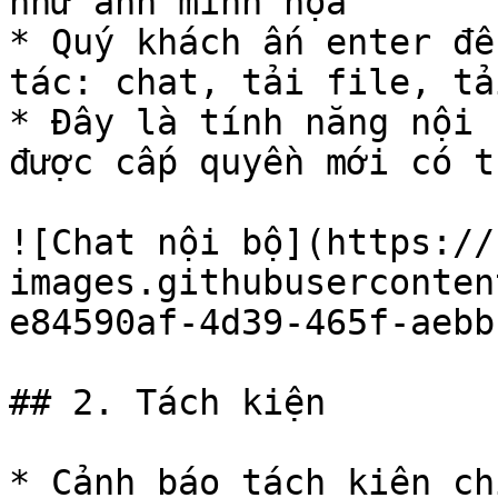
như ảnh minh họa

* Quý khách ấn enter để
tác: chat, tải file, tả
* Đây là tính năng nội 
được cấp quyền mới có t
![Chat nội bộ](https://
images.githubuserconten
e84590af-4d39-465f-aebb
## 2. Tách kiện

* Cảnh báo tách kiện ch