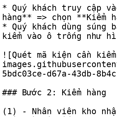
* Quý khách truy cập và
hàng** => chọn **Kiểm h
* Quý khách dùng súng b
kiểm vào ô trống như hì
![Quét mã kiện cần kiểm
images.githubuserconten
5bdc03ce-d67a-43db-8b4c
### Bước 2: Kiểm hàng

(1) - Nhân viên kho nhậ