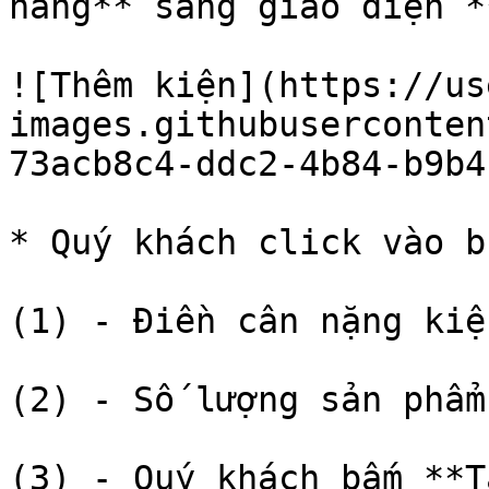
hàng** sang giao diện *
![Thêm kiện](https://us
images.githubuserconten
73acb8c4-ddc2-4b84-b9b4
* Quý khách click vào b
(1) - Điền cân nặng kiệ
(2) - Số lượng sản phẩm
(3) - Quý khách bấm **T