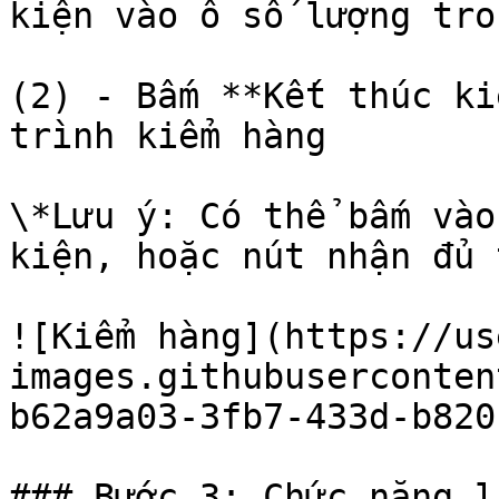
kiện vào ô số lượng tro
(2) - Bấm **Kết thúc ki
trình kiểm hàng

\*Lưu ý: Có thể bấm vào
kiện, hoặc nút nhận đủ 
![Kiểm hàng](https://us
images.githubuserconten
b62a9a03-3fb7-433d-b820
### Bước 3: Chức năng l