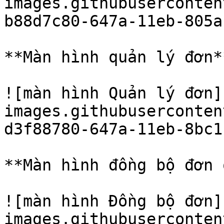
images.githubuserconten
b88d7c80-647a-11eb-805a
**Màn hình quản lý đơn**
![màn hình Quản lý đơn]
images.githubuserconten
d3f88780-647a-11eb-8bc1
**Màn hình đồng bộ đơn 
![màn hình Đồng bộ đơn]
images.githubuserconten