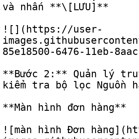
và nhấn **\[LƯU]**

![](https://user-
images.githubuserconten
85e18500-6476-11eb-8aac
**Bước 2:** Quản lý tru
kiểm tra bộ lọc Nguồn h
**Màn hình đơn hàng**

![màn hình Đơn hàng](ht