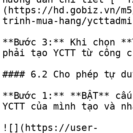
(https://hd.gobiz.vn/m5
trinh-mua-hang/ycttadmin
**Bước 3:** Khi chọn **
phải tạo YCTT từ công cụ
#### 6.2 Cho phép tự du
**Bước 1:** **BẬT** cấu
YCTT của mình tạo và nh
![](https://user-