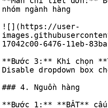
**Màn chi tiết đơn:** B
nhóm ngành hàng

![](https://user-
images.githubuserconten
17042c00-6476-11eb-83ba
**Bước 3:** Khi chọn **
Disable dropdown box ch
### 4. Nguồn hàng

**Bước 1:** **BẬT** cấu