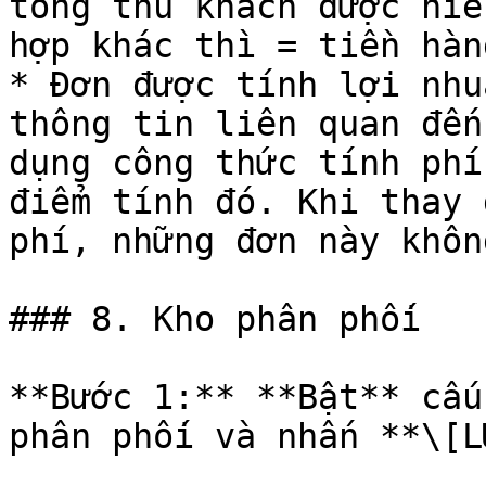
tổng thu khách được hiể
hợp khác thì = tiền hàn
* Đơn được tính lợi nhu
thông tin liên quan đến
dụng công thức tính phí
điểm tính đó. Khi thay 
phí, những đơn này khôn
### 8. Kho phân phối

**Bước 1:** **Bật** cấu
phân phối và nhấn **\[L