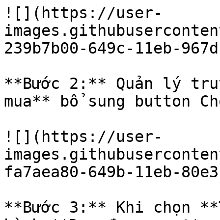
![](https://user-
images.githubuserconten
239b7b00-649c-11eb-967d
**Bước 2:** Quản lý tru
mua** bổ sung button Ch
![](https://user-
images.githubuserconten
fa7aea80-649b-11eb-80e3
**Bước 3:** Khi chọn **