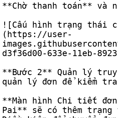
**Chờ thanh toán** và n
![Cấu hình trạng thái c
(https://user-
images.githubuserconten
d3f36d00-633e-11eb-8923
**Bước 2** Quản lý truy
quản lý đơn để kiểm tra
**Màn hình Chi tiết đơn
Pai** sẽ có thêm trạng 