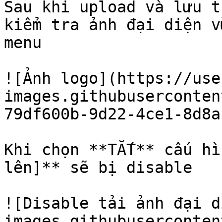
Sau khi upload và lưu t
kiểm tra ảnh đại diện v
menu

![Ảnh logo](https://use
images.githubuserconten
79df600b-9d22-4ce1-8d8a
Khi chọn **TẮT** cấu hì
lên]** sẽ bị disable

![Disable tải ảnh đại d
images.githubuserconten