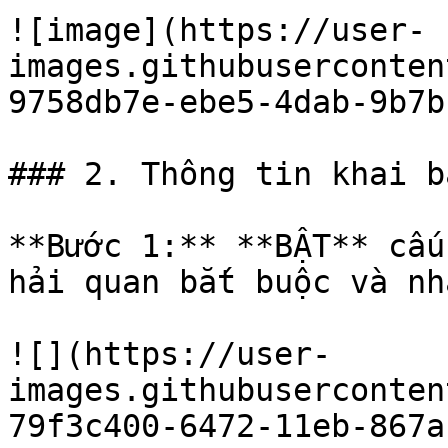
![image](https://user-
images.githubuserconten
9758db7e-ebe5-4dab-9b7b
### 2. Thông tin khai b
**Bước 1:** **BẬT** cấu
hải quan bắt buộc và nh
![](https://user-
images.githubuserconten
79f3c400-6472-11eb-867a