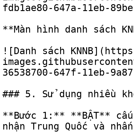
fdb1ae80-647a-11eb-89be
**Màn hình danh sách KNN
![Danh sách KNNB](https
images.githubuserconten
36538700-647f-11eb-9a87
### 5. Sử dụng nhiều kh
**Bước 1:** **BẬT** cấu
nhận Trung Quốc và nhấn