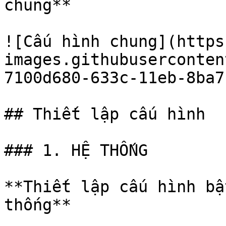
chung**

![Cấu hình chung](https
images.githubuserconten
7100d680-633c-11eb-8ba7
## Thiết lập cấu hình

### 1. HỆ THỐNG

**Thiết lập cấu hình bậ
thống**
