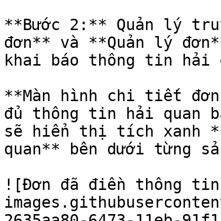
**Bước 2:** Quản lý tru
đơn** và **Quản lý đơn*
khai báo thông tin hải 
**Màn hình chi tiết đơn
đủ thông tin hải quan b
sẽ hiển thị tích xanh *
quan** bên dưới từng sả
![Đơn đã điền thông tin
images.githubuserconten
2635aa80-6473-11eb-91f1