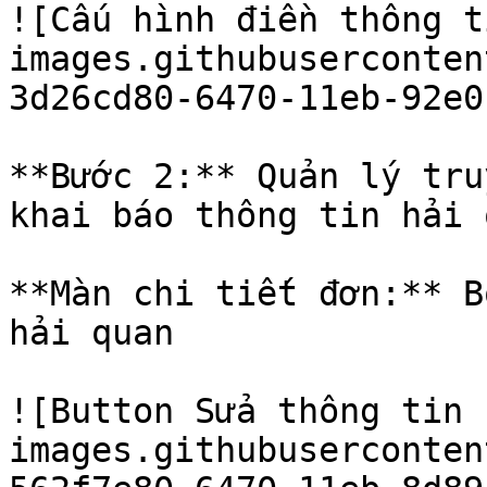
![Cấu hình điền thông t
images.githubuserconten
3d26cd80-6470-11eb-92e0
**Bước 2:** Quản lý tru
khai báo thông tin hải 
**Màn chi tiết đơn:** B
hải quan

![Button Sửa thông tin 
images.githubuserconten