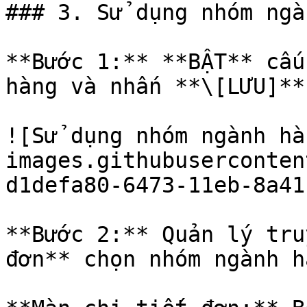
### 3. Sử dụng nhóm ngà
**Bước 1:** **BẬT** cấu
hàng và nhấn **\[LƯU]**

![Sử dụng nhóm ngành hà
images.githubuserconten
d1defa80-6473-11eb-8a41
**Bước 2:** Quản lý tru
đơn** chọn nhóm ngành hà