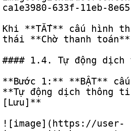
ca1e3980-633f-11eb-8e65
Khi **TẮT** cấu hình th
thái **Chờ thanh toán**

#### 1.4. Tự động dịch 
**Bước 1:** **BẬT** cấu
**Tự động dịch thông ti
[Lưu]**

![image](https://user-