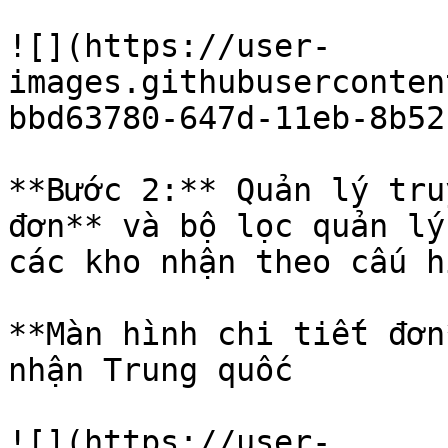
![](https://user-
images.githubuserconten
bbd63780-647d-11eb-8b52
**Bước 2:** Quản lý tru
đơn** và bộ lọc quản lý
các kho nhận theo cấu hì
**Màn hình chi tiết đơn
nhận Trung quốc

![](https://user-