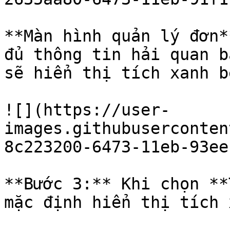
**Màn hình quản lý đơn*
đủ thông tin hải quan b
sẽ hiển thị tích xanh b
![](https://user-
images.githubuserconten
8c223200-6473-11eb-93ee
**Bước 3:** Khi chọn **
mặc định hiển thị tích 