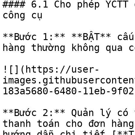
#### 6.1 Cho phép YCTT 
công cụ

**Bước 1:** **BẬT** cấu
hàng thường không qua c
![](https://user-
images.githubuserconten
183a5680-6480-11eb-9f02
**Bước 2:** Quản lý có 
thanh toán cho đơn hàng
hướng dẫn chi tiết [**T