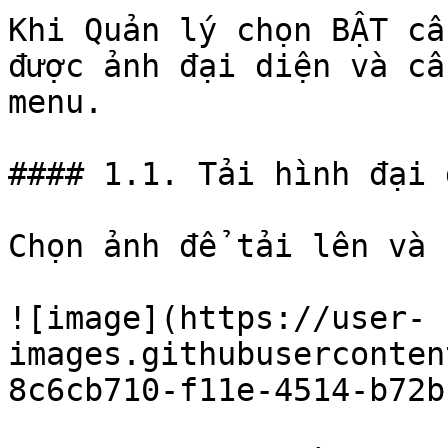
Khi Quản lý chọn BẬT cấ
được ảnh đại diện và cấ
menu.

#### 1.1. Tải hình đại d
Chọn ảnh để tải lên và 
![image](https://user-
images.githubuserconten
8c6cb710-f11e-4514-b72b