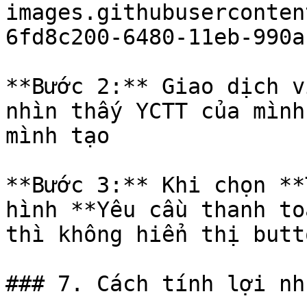
images.githubuserconten
6fd8c200-6480-11eb-990a
**Bước 2:** Giao dịch v
nhìn thấy YCTT của mình
mình tạo

**Bước 3:** Khi chọn **
hình **Yêu cầu thanh to
thì không hiển thị butt
### 7. Cách tính lợi nh