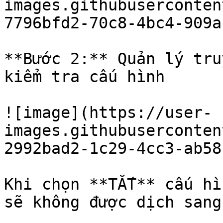
images.githubuserconten
7796bfd2-70c8-4bc4-909a
**Bước 2:** Quản lý tru
kiểm tra cấu hình

![image](https://user-
images.githubuserconten
2992bad2-1c29-4cc3-ab58
Khi chọn **TẮT** cấu hì
sẽ không được dịch sang