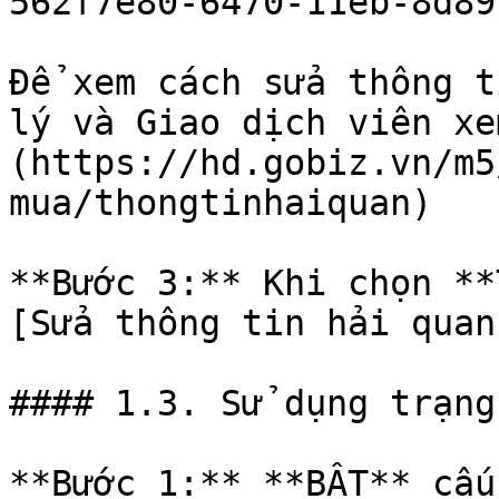
562f7e80-6470-11eb-8d89
Để xem cách sửa thông t
lý và Giao dịch viên xe
(https://hd.gobiz.vn/m5
mua/thongtinhaiquan)

**Bước 3:** Khi chọn **
[Sửa thông tin hải quan
#### 1.3. Sử dụng trạng
**Bước 1:** **BẬT** cấu