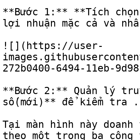
**Bước 1:** **Tích chọn
lợi nhuận mặc cả và nhấ
![](https://user-
images.githubuserconten
272b0400-6494-11eb-9d98
**Bước 2:** Quản lý tru
số(mới)** để kiểm tra .

Tại màn hình này doanh 
theo một trong ba công 