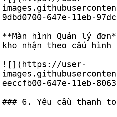
images.githubuserconten
9dbd0700-647e-11eb-97dc
**Màn hình Quản lý đơn*
kho nhận theo cấu hình

![](https://user-
images.githubuserconten
eeccfb00-647e-11eb-8063
### 6. Yêu cầu thanh toá