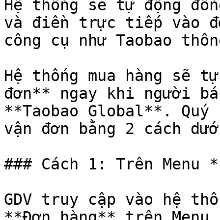
Hệ thống sẽ tự động đồn
và điền trực tiếp vào đ
công cụ như Taobao thôn
Hệ thống mua hàng sẽ tự
đơn** ngay khi người bá
**Taobao Global**. Quý 
vận đơn bằng 2 cách dướ
### Cách 1: Trên Menu *
GDV truy cập vào hệ thố
**Đơn hàng** trên Menu 