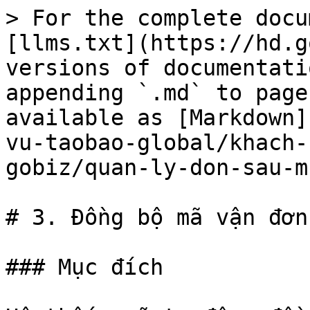
> For the complete docu
[llms.txt](https://hd.g
versions of documentati
appending `.md` to page
available as [Markdown]
vu-taobao-global/khach-
gobiz/quan-ly-don-sau-m
# 3. Đồng bộ mã vận đơn

### Mục đích
