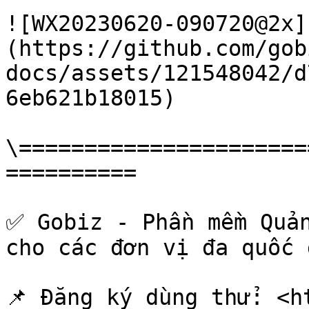
![WX20230620-090720@2x]
(https://github.com/gob
docs/assets/121548042/d
6eb621b18015)

\======================
==========

✅ Gobiz - Phần mềm Quản
cho các đơn vị đa quốc g
📌 Đăng ký dùng thử: <h