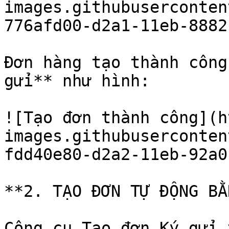
images.githubuserconten
776afd00-d2a1-11eb-8882
Đơn hàng tạo thành công
gửi** như hình:

![Tạo đơn thành công](h
images.githubuserconten
fdd40e80-d2a2-11eb-92a0
**2. TẠO ĐƠN TỰ ĐỘNG BẰ
Công cụ Tạo đơn Ký gửi 