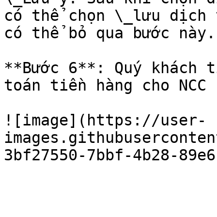
có thể chọn \_lưu dịch 
có thể bỏ qua bước này.

**Bước 6**: Quý khách t
toán tiền hàng cho NCC 
![image](https://user-
images.githubuserconten