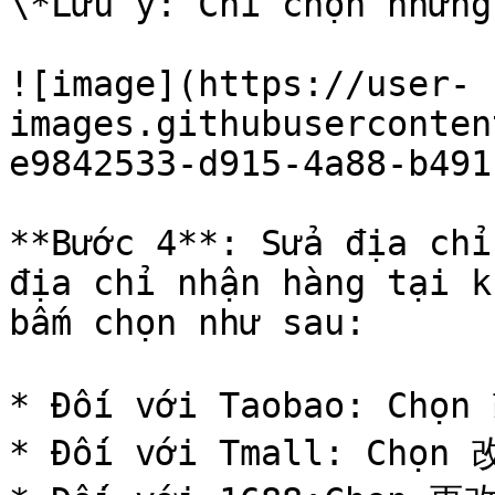
\*Lưu ý: Chỉ chọn những
![image](https://user-
images.githubuserconten
e9842533-d915-4a88-b491
**Bước 4**: Sửa địa chỉ
địa chỉ nhận hàng tại k
bấm chọn như sau:

* Đối với Taobao: Chọ
* Đối với Tmall: Chọn 