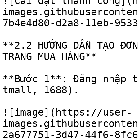
![Cài đặt thành công](h
images.githubuserconten
7b4e4d80-d2a8-11eb-9533
**2.2 HƯỚNG DẪN TẠO ĐƠN
TRANG MUA HÀNG**

**Bước 1**: Đăng nhập t
tmall, 1688).

![image](https://user-
images.githubuserconten
2a677751-3d47-44f6-8fc6