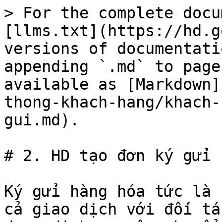
> For the complete docu
[llms.txt](https://hd.g
versions of documentati
appending `.md` to page
available as [Markdown]
thong-khach-hang/khach-
gui.md).

# 2. HD tạo đơn ký gửi

Ký gửi hàng hóa tức là 
cả giao dịch với đối tá