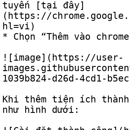
tuyến [tại đây]
(https://chrome.google.
hl=vi)

* Chọn “Thêm vào chrome
![image](https://user-
images.githubuserconten
1039b824-d26d-4cd1-b5ec
Khi thêm tiện ích thành
như hình dưới:
