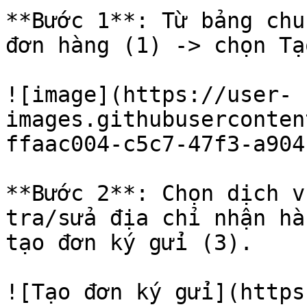
**Bước 1**: Từ bảng chu
đơn hàng (1) -> chọn Tạ
![image](https://user-
images.githubuserconten
ffaac004-c5c7-47f3-a904
**Bước 2**: Chọn dịch v
tra/sửa địa chỉ nhận hà
tạo đơn ký gửi (3).

![Tạo đơn ký gửi](https