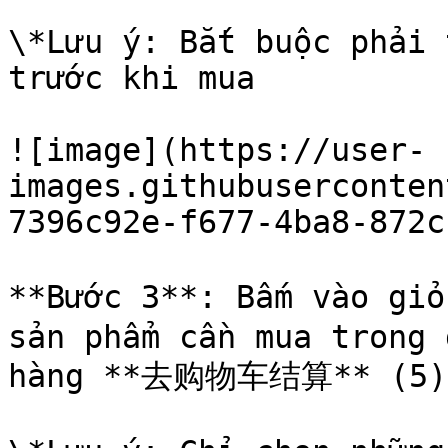
\*Lưu ý: Bắt buộc phải 
trước khi mua

![image](https://user-
images.githubuserconten
7396c92e-f677-4ba8-872c
**Bước 3**: Bấm vào gi
sản phẩm cần mua trong 
hàng **去购物车结算** (5) 