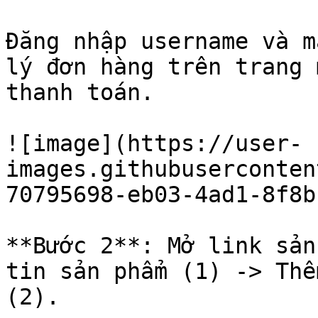
Đăng nhập username và m
lý đơn hàng trên trang 
thanh toán.

![image](https://user-
images.githubuserconten
70795698-eb03-4ad1-8f8b
**Bước 2**: Mở link sản
tin sản phẩm (1) -> Thê
(2).
