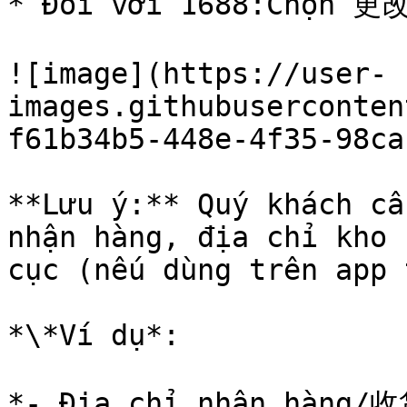
* Đối với 1688:Chọn 更改
![image](https://user-
images.githubuserconten
f61b34b5-448e-4f35-98ca
**Lưu ý:** Quý khách cầ
nhận hàng, địa chỉ kho 
cục (nếu dùng trên app 
*\*Ví dụ*:

*- Địa chỉ nhận h