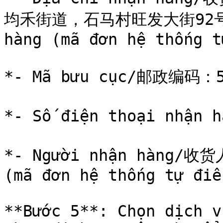
均禾街道，石马村旺发大街92号C栋S
hàng (mã đơn hệ thống t
*- Mã bưu cục/邮政编码：51
*- Số điện thoại nhận
*- Người nhận hàng/收货人
(mã đơn hệ thống tự điền
**Bước 5**: Chọn dịch v