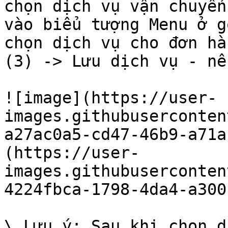
chọn dịch vụ vận chuyển
vào biểu tượng Menu ở g
chọn dịch vụ cho đơn hà
(3) -> Lưu dịch vụ - nế
![image](https://user-
images.githubuserconten
a27ac0a5-cd47-46b9-a71a
(https://user-
images.githubuserconten
4224fbca-1798-4da4-a300
\_Lưu ý: Sau khi chọn d