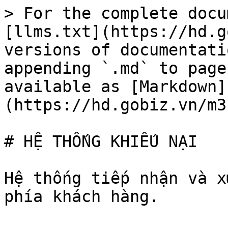
> For the complete docu
[llms.txt](https://hd.g
versions of documentati
appending `.md` to page
available as [Markdown]
(https://hd.gobiz.vn/m3
# HỆ THỐNG KHIẾU NẠI

Hệ thống tiếp nhận và x