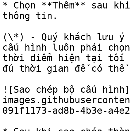
* Chọn **Thêm** sau khi
thông tin.

(\*) - Quý khách lưu ý 
cấu hình luôn phải chọn
thời điểm hiện tại tối 
đủ thời gian để có thể 
![Sao chép bộ cấu hình]
images.githubuserconten
091f1173-ad8b-4b3e-a4e2