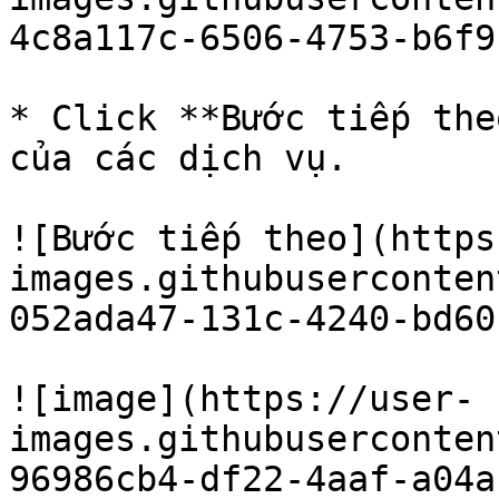
4c8a117c-6506-4753-b6f9
* Click **Bước tiếp the
của các dịch vụ.

![Bước tiếp theo](https
images.githubuserconten
052ada47-131c-4240-bd60
![image](https://user-
images.githubuserconten
96986cb4-df22-4aaf-a04a