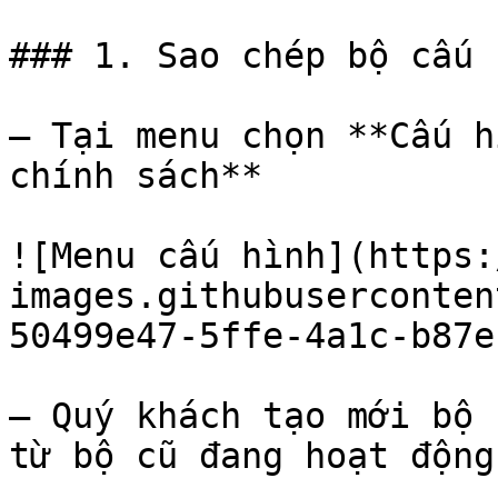
### 1. Sao chép bộ cấu 
– Tại menu chọn **Cấu h
chính sách**

![Menu cấu hình](https:
images.githubuserconten
50499e47-5ffe-4a1c-b87e
– Quý khách tạo mới bộ 
từ bộ cũ đang hoạt động