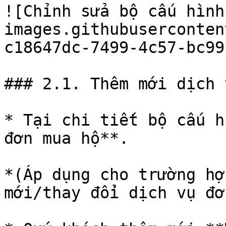
![Chỉnh sửa bộ cấu hình
images.githubuserconten
c18647dc-7499-4c57-bc99
### 2.1. Thêm mới dịch v
* Tại chi tiết bộ cấu h
đơn mua hộ**.

*(Áp dụng cho trường hợ
mới/thay đổi dịch vụ đơ