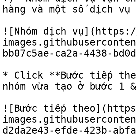
hàng và một số dịch vụ 
![Nhóm dịch vụ](https:/
images.githubuserconten
bb07c5ae-ca2a-4438-bd0d
* Click **Bước tiếp the
nhóm vừa tạo ở bước 1 & 
![Bước tiếp theo](https
images.githubuserconten
d2da2e43-efde-423b-abfa