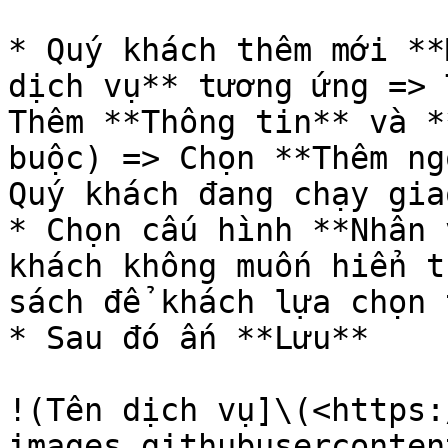
* Quý khách thêm mới **
dịch vụ** tương ứng => 
Thêm **Thông tin** và *
buộc) => Chọn **Thêm ng
Quý khách đang chạy gia
* Chọn cấu hình **Nhân 
khách không muốn hiển t
sách để khách lựa chọn 
* Sau đó ấn **Lưu**

!(Tên dịch vụ]\(<https:
images.githubuserconten