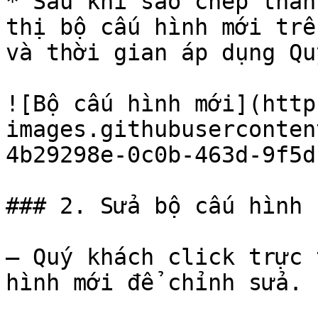
* Sau khi sao chép thàn
thị bộ cấu hình mới trê
và thời gian áp dụng Qu
![Bộ cấu hình mới](http
images.githubuserconten
4b29298e-0c0b-463d-9f5d
### 2. Sửa bộ cấu hình

– Quý khách click trực 
hình mới để chỉnh sửa.
