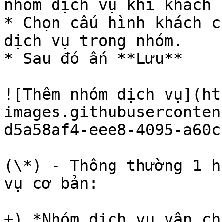
nhóm dịch vụ khi khách 
* Chọn cấu hình khách c
dịch vụ trong nhóm.

* Sau đó ấn **Lưu**

![Thêm nhóm dịch vụ](ht
images.githubuserconten
d5a58af4-eee8-4095-a60c
(\*) - Thông thường 1 h
vụ cơ bản:

+) *Nhóm dịch vụ vận ch