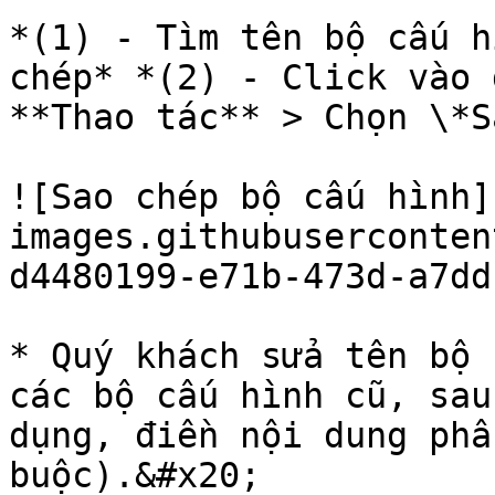
*(1) - Tìm tên bộ cấu h
chép* *(2) - Click vào 
**Thao tác** > Chọn \*S
![Sao chép bộ cấu hình]
images.githubuserconten
d4480199-e71b-473d-a7dd
* Quý khách sửa tên bộ 
các bộ cấu hình cũ, sau
dụng, điền nội dung phầ
buộc).&#x20;
