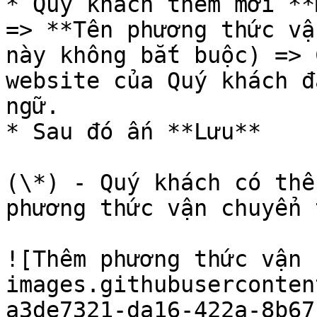
* Quý khách thêm mới **
=> **Tên phương thức vậ
này không bắt buộc) => 
website của Quý khách đ
ngữ.

* Sau đó ấn **Lưu**

(\*) - Quý khách có thể
phương thức vận chuyển 
![Thêm phương thức vận 
images.githubuserconten
a3de7321-da16-422a-8b67