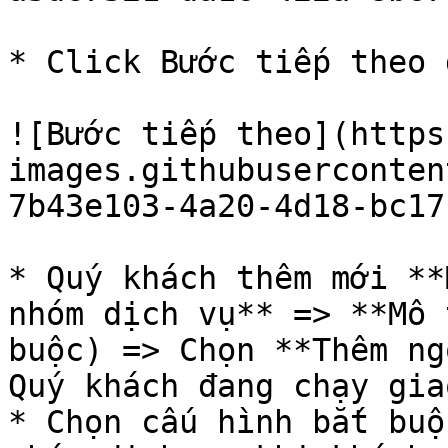
* Click Bước tiếp theo 
![Bước tiếp theo](https
images.githubuserconten
7b43e103-4a20-4d18-bc17
* Quý khách thêm mới **
nhóm dịch vụ** => **Mô 
buộc) => Chọn **Thêm ng
Quý khách đang chạy gia
* Chọn cấu hình bắt buộ