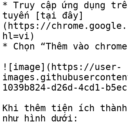
* Truy cập ứng dụng trê
tuyến [tại đây]
(https://chrome.google.
hl=vi)

* Chọn “Thêm vào chrome
![image](https://user-
images.githubuserconten
1039b824-d26d-4cd1-b5ec
Khi thêm tiện ích thành
như hình dưới:
