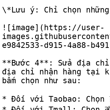
\*Lưu ý: Chỉ chọn những
![image](https://user-
images.githubuserconten
e9842533-d915-4a88-b491
**Bước 4**: Sửa địa chỉ
địa chỉ nhận hàng tại k
bấm chọn như sau:

* Đối với Taobao: Chọ
* Đối với Tmall: Chọn 