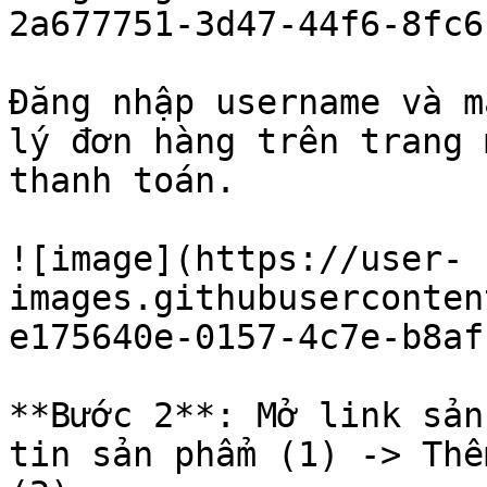
2a677751-3d47-44f6-8fc6
Đăng nhập username và m
lý đơn hàng trên trang 
thanh toán.

![image](https://user-
images.githubuserconten
e175640e-0157-4c7e-b8af
**Bước 2**: Mở link sản
tin sản phẩm (1) -> Thê