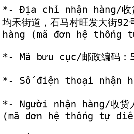
*- Địa chỉ nhận h
均禾街道，石马村旺发大街92号C栋S
hàng (mã đơn hệ thống t
*- Mã bưu cục/邮政编码：51
*- Số điện thoại nhận
*- Người nhận hàng/收货人
(mã đơn hệ thống tự điền