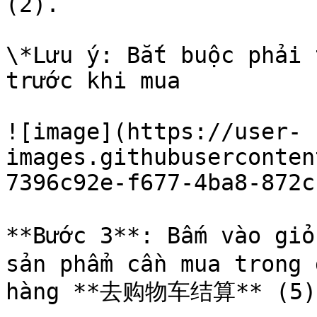
(2).

\*Lưu ý: Bắt buộc phải 
trước khi mua

![image](https://user-
images.githubuserconten
7396c92e-f677-4ba8-872c
**Bước 3**: Bấm vào gi
sản phẩm cần mua trong 
hàng **去购物车结算** (5) 