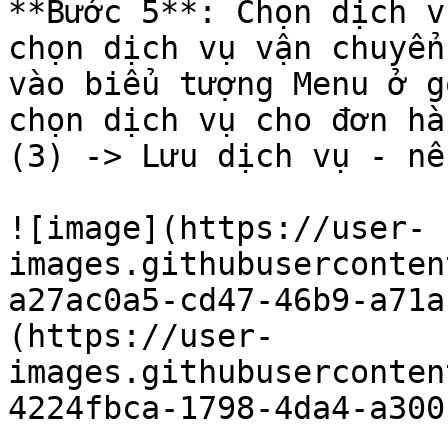
**Bước 5**: Chọn dịch v
chọn dịch vụ vận chuyển
vào biểu tượng Menu ở g
chọn dịch vụ cho đơn hà
(3) -> Lưu dịch vụ - nế
![image](https://user-
images.githubuserconten
a27ac0a5-cd47-46b9-a71a
(https://user-
images.githubuserconten
4224fbca-1798-4da4-a300