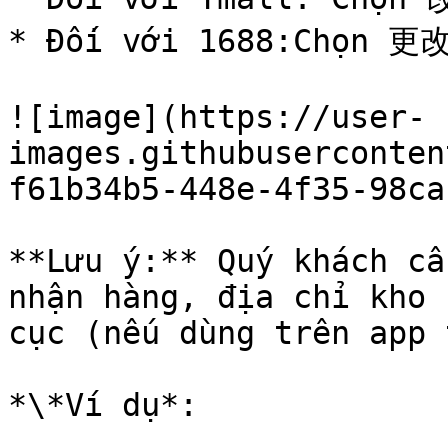
* Đối với 1688:Chọn 更改
![image](https://user-
images.githubuserconten
f61b34b5-448e-4f35-98ca
**Lưu ý:** Quý khách cầ
nhận hàng, địa chỉ kho 
cục (nếu dùng trên app 
*\*Ví dụ*:
