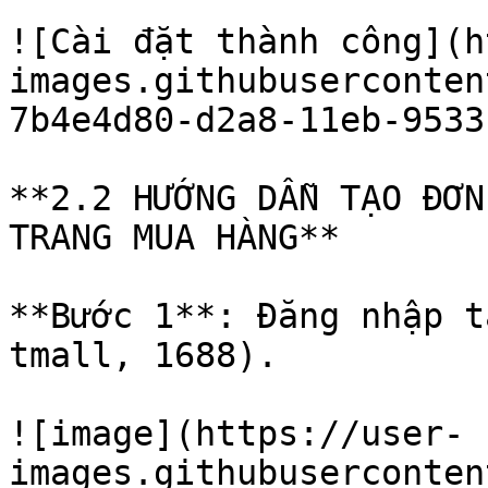
![Cài đặt thành công](h
images.githubuserconten
7b4e4d80-d2a8-11eb-9533
**2.2 HƯỚNG DẪN TẠO ĐƠN
TRANG MUA HÀNG**

**Bước 1**: Đăng nhập t
tmall, 1688).

![image](https://user-
images.githubuserconten