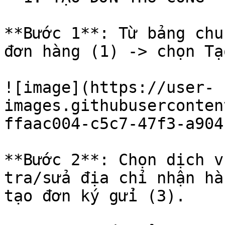
**Bước 1**: Từ bảng chu
đơn hàng (1) -> chọn Tạ
![image](https://user-
images.githubuserconten
ffaac004-c5c7-47f3-a904
**Bước 2**: Chọn dịch v
tra/sửa địa chỉ nhận hà
tạo đơn ký gửi (3).
