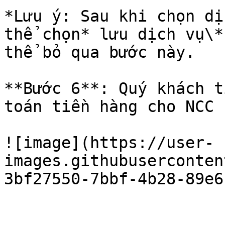
*Lưu ý: Sau khi chọn dị
thể chọn* lưu dịch vụ\*
thể bỏ qua bước này.

**Bước 6**: Quý khách t
toán tiền hàng cho NCC 
![image](https://user-
images.githubuserconten