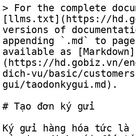
> For the complete docu
[llms.txt](https://hd.g
versions of documentati
appending `.md` to page
available as [Markdown]
(https://hd.gobiz.vn/en
dich-vu/basic/customers
gui/taodonkygui.md).

# Tạo đơn ký gửi

Ký gửi hàng hóa tức là 