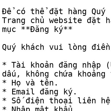
Để có thể đặt hàng Quý 
Trang chủ website đặt h
mục **Đăng ký**

Quý khách vui lòng điền
* Tài khoản đăng nhập (
dấu, không chứa khoảng 
* Họ và tên.

* Email đăng ký.

* Số điện thoại liên hệ.
* Nhập mật khẩu.
