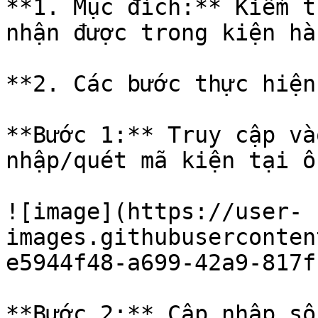
**1. Mục đích:** Kiểm t
nhận được trong kiện hàn
**2. Các bước thực hiện:
**Bước 1:** Truy cập và
nhập/quét mã kiện tại ô
![image](https://user-
images.githubuserconten
e5944f48-a699-42a9-817f
**Bước 2:** Cập nhập số