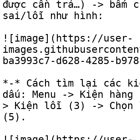
được cần trả…) -> bấm c
sai/lỗi như hình:

![image](https://user-
images.githubuserconten
ba3993c7-d628-4285-b978
*-* Cách tìm lại các ki
dấu: Menu -> Kiện hàng 
> Kiện lỗi (3) -> Chọn 
(5).

![image](https://user-