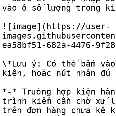
vào ô số lượng trong kiệ
![image](https://user-
images.githubuserconten
ea58bf51-682a-4476-9f28
\*Lưu ý: Có thể bấm vào
kiện, hoặc nút nhận đủ 
*-* Trường hợp kiện hàn
trình kiểm cần chờ xử l
trên đơn hàng chưa kê k