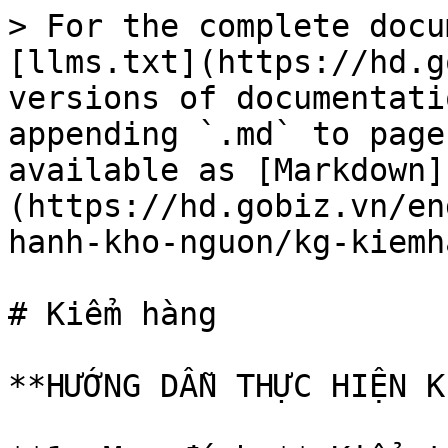
> For the complete docu
[llms.txt](https://hd.g
versions of documentati
appending `.md` to page
available as [Markdown]
(https://hd.gobiz.vn/en
hanh-kho-nguon/kg-kiemh
# Kiểm hàng

**HƯỚNG DẪN THỰC HIỆN K