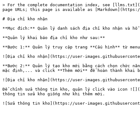
> For the complete documentation index, see [llms.txt](
page URLs; this page is available as [Markdown](https:/
# Địa chỉ kho nhận

**Mục đích:** Quản lý danh sách địa chỉ kho nhận và hỗ 
**Quản lý khai báo địa chỉ kho như sau:**

**Bước 1:** Quản lý truy cập trang **Cấu hình** từ menu
![Địa chỉ kho nhận](https://user-images.githubuserconte
**Bước 2:** Quản lý tạo kho mới bằng cách chọn chức năn
mặc định,... và click **Thêm mới** để hoàn thành khai b
![Địa chỉ kho nhận](https://user-images.githubuserconte
Để chỉnh sửa thông tin kho, quản lý click vào icon ![](
thông tin sửa kho giống như khi thêm mới.
