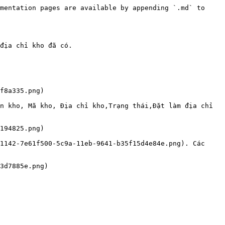
mentation pages are available by appending `.md` to 
địa chỉ kho đã có.

f8a335.png)

n kho, Mã kho, Địa chỉ kho,Trạng thái,Đặt làm địa chỉ 
194825.png)

1142-7e61f500-5c9a-11eb-9641-b35f15d4e84e.png). Các 