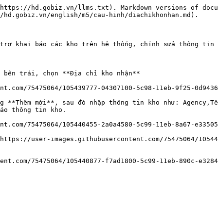
https://hd.gobiz.vn/llms.txt). Markdown versions of docu
/hd.gobiz.vn/english/m5/cau-hinh/diachikhonhan.md).

trợ khai báo các kho trên hệ thống, chỉnh sửa thông tin 
 bên trái, chọn **Địa chỉ kho nhận**

nt.com/75475064/105439777-04307100-5c98-11eb-9f25-0d9436
g **Thêm mới**, sau đó nhập thông tin kho như: Agency,Tê
áo thông tin kho.

nt.com/75475064/105440455-2a0a4580-5c99-11eb-8a67-e33505
https://user-images.githubusercontent.com/75475064/10544