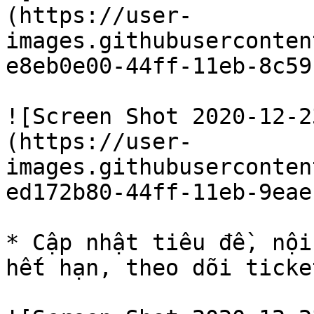
(https://user-
images.githubuserconten
e8eb0e00-44ff-11eb-8c59
![Screen Shot 2020-12-2
(https://user-
images.githubuserconten
ed172b80-44ff-11eb-9eae
* Cập nhật tiêu đề, nội
hết hạn, theo dõi ticket