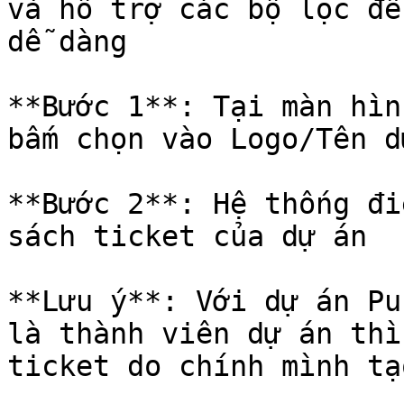
và hỗ trợ các bộ lọc để
dễ dàng

**Bước 1**: Tại màn hìn
bấm chọn vào Logo/Tên d
**Bước 2**: Hệ thống đi
sách ticket của dự án

**Lưu ý**: Với dự án Pu
là thành viên dự án thì
ticket do chính mình tạo