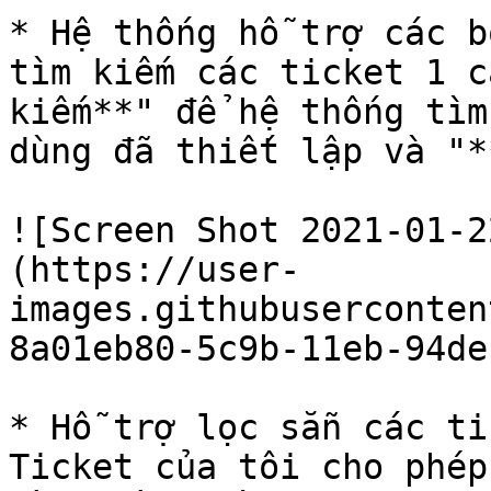
* Hệ thống hỗ trợ các b
tìm kiếm các ticket 1 c
kiếm**" để hệ thống tìm
dùng đã thiết lập và "*
![Screen Shot 2021-01-2
(https://user-
images.githubuserconten
8a01eb80-5c9b-11eb-94de
* Hỗ trợ lọc sẵn các ti
Ticket của tôi cho phép