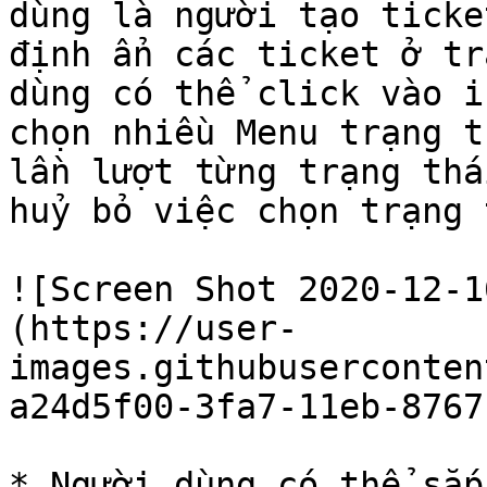
dùng là người tạo ticke
định ẩn các ticket ở tr
dùng có thể click vào i
chọn nhiều Menu trạng t
lần lượt từng trạng thá
huỷ bỏ việc chọn trạng 
![Screen Shot 2020-12-1
(https://user-
images.githubuserconten
a24d5f00-3fa7-11eb-8767
* Người dùng có thể sắp