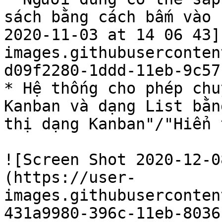
sách bằng cách bấm vào 
2020-11-03 at 14 06 43]
images.githubuserconten
d09f2280-1ddd-11eb-9c57
* Hệ thống cho phép chu
Kanban và dạng List bằn
thị dạng Kanban"/"Hiển 
![Screen Shot 2020-12-0
(https://user-
images.githubuserconten
431a9980-396c-11eb-8036