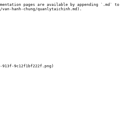
mentation pages are available by appending `.md` to 
/van-hanh-chung/quanlytaichinh.md).

-913f-9c12f1bf222f.png)
