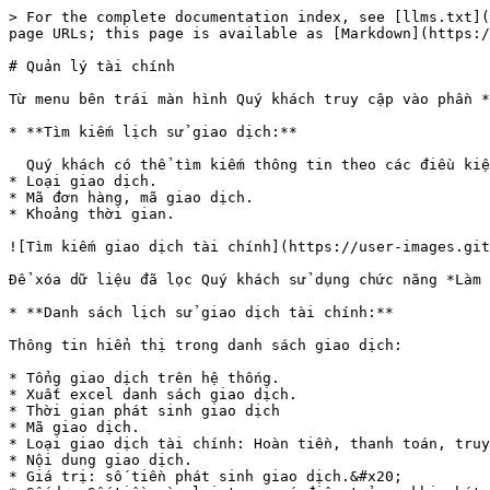
> For the complete documentation index, see [llms.txt](
page URLs; this page is available as [Markdown](https:/
# Quản lý tài chính

Từ menu bên trái màn hình Quý khách truy cập vào phần *
* **Tìm kiếm lịch sử giao dịch:**

  Quý khách có thể tìm kiếm thông tin theo các điều kiện sau:

* Loại giao dịch.

* Mã đơn hàng, mã giao dịch.

* Khoảng thời gian.

![Tìm kiếm giao dịch tài chính](https://user-images.git
Để xóa dữ liệu đã lọc Quý khách sử dụng chức năng *Làm 
* **Danh sách lịch sử giao dịch tài chính:**

Thông tin hiển thị trong danh sách giao dịch:

* Tổng giao dịch trên hệ thống.

* Xuất excel danh sách giao dịch.

* Thời gian phát sinh giao dịch

* Mã giao dịch.

* Loại giao dịch tài chính: Hoàn tiền, thanh toán, truy
* Nội dung giao dịch.

* Giá trị: số tiền phát sinh giao dịch.&#x20;
