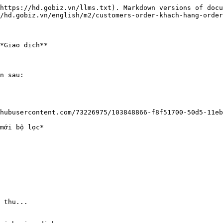
https://hd.gobiz.vn/llms.txt). Markdown versions of docu
/hd.gobiz.vn/english/m2/customers-order-khach-hang-order
*Giao dịch**

hubusercontent.com/73226975/103848866-f8f51700-50d5-11eb
mới bộ lọc*

 thu...
