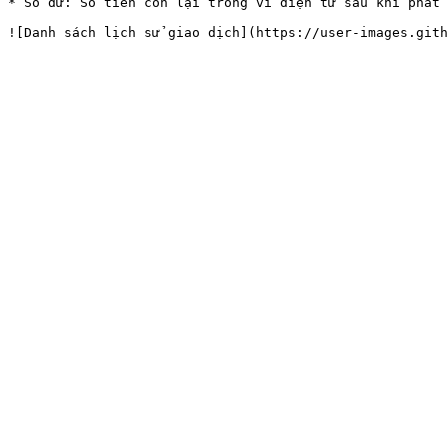
* Số dư: Số tiền còn lại trong ví điện tử sau khi phát 