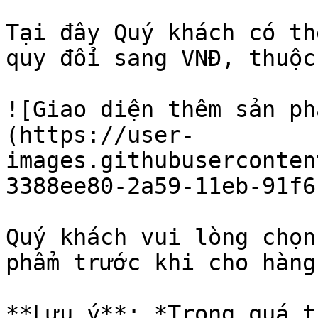
Tại đây Quý khách có th
quy đổi sang VNĐ, thuộc
![Giao diện thêm sản ph
(https://user-
images.githubuserconten
3388ee80-2a59-11eb-91f6
Quý khách vui lòng chọn
phẩm trước khi cho hàng
**Lưu ý**: *Trong quá t