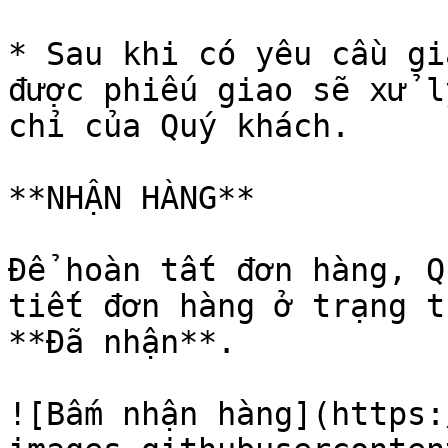
* Sau khi có yêu cầu gi
được phiếu giao sẽ xử l
chỉ của Quý khách.

**NHẬN HÀNG**

Để hoàn tất đơn hàng, Q
tiết đơn hàng ở trạng t
**Đã nhận**.

![Bấm nhận hàng](https: