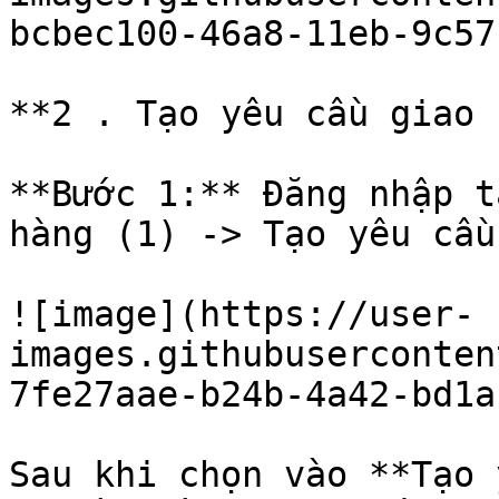
bcbec100-46a8-11eb-9c57
**2 . Tạo yêu cầu giao 
**Bước 1:** Đăng nhập t
hàng (1) -> Tạo yêu cầu
![image](https://user-
images.githubuserconten
7fe27aae-b24b-4a42-bd1a
Sau khi chọn vào **Tạo 