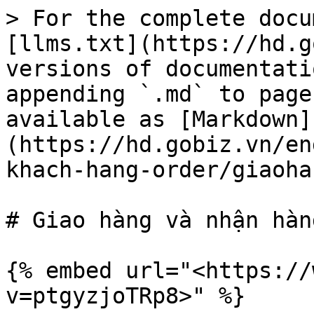
> For the complete docu
[llms.txt](https://hd.g
versions of documentati
appending `.md` to page
available as [Markdown]
(https://hd.gobiz.vn/en
khach-hang-order/giaoha
# Giao hàng và nhận hàng
{% embed url="<https://
v=ptgyzjoTRp8>" %}
