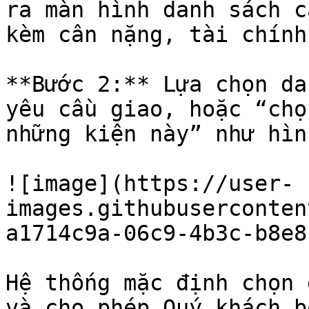
ra màn hình danh sách c
kèm cân nặng, tài chính
**Bước 2:** Lựa chọn da
yêu cầu giao, hoặc “chọ
những kiện này” như hình
![image](https://user-
images.githubuserconten
a1714c9a-06c9-4b3c-b8e8
Hệ thống mặc định chọn 
và cho phép Quý khách b