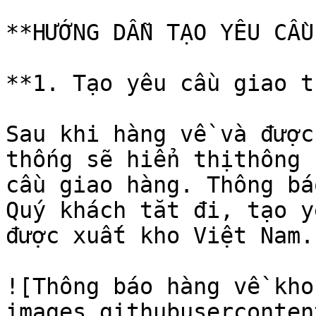
**HƯỚNG DẪN TẠO YÊU CẦU
**1. Tạo yêu cầu giao t
Sau khi hàng về và được
thống sẽ hiển thịthông 
cầu giao hàng. Thông bá
Quý khách tăt đi, tạo y
được xuất kho Việt Nam.

![Thông báo hàng về kho
images.githubuserconten