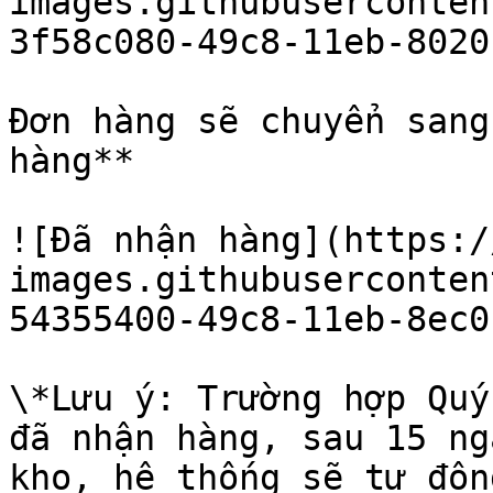
images.githubuserconten
3f58c080-49c8-11eb-8020
Đơn hàng sẽ chuyển sang
hàng**

![Đã nhận hàng](https:/
images.githubuserconten
54355400-49c8-11eb-8ec0
\*Lưu ý: Trường hợp Quý
đã nhận hàng, sau 15 ng
kho, hệ thống sẽ tự độn