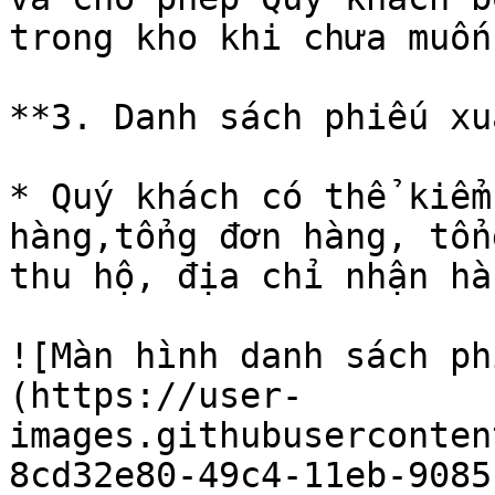
trong kho khi chưa muốn
**3. Danh sách phiếu xuấ
* Quý khách có thể kiểm
hàng,tổng đơn hàng, tổn
thu hộ, địa chỉ nhận hàn
![Màn hình danh sách ph
(https://user-
images.githubuserconten
8cd32e80-49c4-11eb-9085