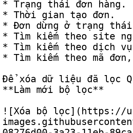
* Trạng thái đơn hàng.

* Thời gian tạo đơn.

* Đơn dừng ở trạng thái.
* Tìm kiếm theo site ng
* Tìm kiếm theo dịch vụ
* Tìm kiếm theo mã đơn,
Để xóa dữ liệu đã lọc Q
**Làm mới bộ lọc**

![Xóa bộ lọc](https://u
images.githubuserconten
08276d00-3a23-11eb-89ca