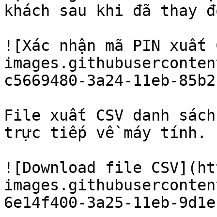
khách sau khi đã thay đổ
![Xác nhận mã PIN xuất 
images.githubuserconten
c5669480-3a24-11eb-85b2
File xuất CSV danh sách
trực tiếp về máy tính.

![Download file CSV](ht
images.githubuserconten
6e14f400-3a25-11eb-9d1e