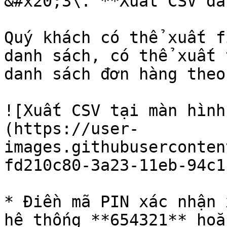
&#x20;3\. **Xuất CSV da
Quý khách có thể xuất f
danh sách, có thể xuất 
danh sách đơn hàng theo
![Xuất CSV tại màn hình
(https://user-
images.githubuserconten
fd210c80-3a23-11eb-94c1
* Điền mã PIN xác nhận 
hệ thống **654321** hoặ