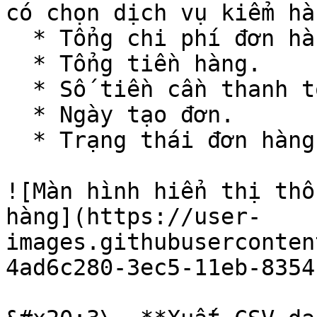
có chọn dịch vụ kiểm hàn
  * Tổng chi phí đơn hàng.

  * Tổng tiền hàng.

  * Số tiền cần thanh toán còn lại.

  * Ngày tạo đơn.

  * Trạng thái đơn hàng.

![Màn hình hiển thị thô
hàng](https://user-
images.githubuserconten
4ad6c280-3ec5-11eb-8354