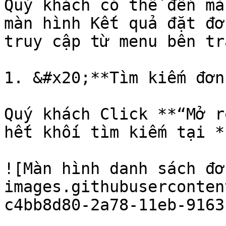
Quý khách có thể đến mà
màn hình Kết quả đặt đơ
truy cập từ menu bên tr
1. &#x20;**Tìm kiếm đơn
Quý khách Click **“Mở r
hết khối tìm kiếm tại *
![Màn hình danh sách đơ
images.githubuserconten
c4bb8d80-2a78-11eb-9163