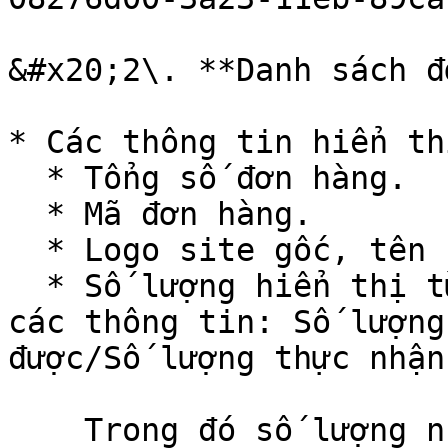
&#x20;2\. **Danh sách đ
* Các thông tin hiển thị
  * Tổng số đơn hàng.

  * Mã đơn hàng.

  * Logo site gốc, tên shop và link shop.

  * Số lượng hiển thị từ trái sang phải bao gồm 
các thông tin: Số lượng
được/Số lượng thực nhận.
    Trong đó số lượng nhận sẽ chỉ hiển thị khi đơn 